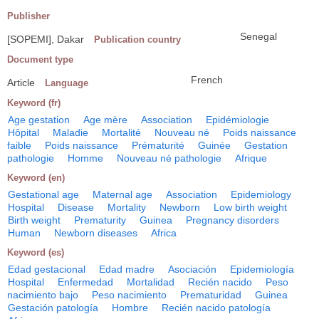
Publisher
Senegal
[SOPEMI], Dakar
Publication country
Document type
French
Article
Language
Keyword (fr)
Age gestation
Age mère
Association
Epidémiologie
Hôpital
Maladie
Mortalité
Nouveau né
Poids naissance
faible
Poids naissance
Prématurité
Guinée
Gestation
pathologie
Homme
Nouveau né pathologie
Afrique
Keyword (en)
Gestational age
Maternal age
Association
Epidemiology
Hospital
Disease
Mortality
Newborn
Low birth weight
Birth weight
Prematurity
Guinea
Pregnancy disorders
Human
Newborn diseases
Africa
Keyword (es)
Edad gestacional
Edad madre
Asociación
Epidemiología
Hospital
Enfermedad
Mortalidad
Recién nacido
Peso
nacimiento bajo
Peso nacimiento
Prematuridad
Guinea
Gestación patología
Hombre
Recién nacido patología