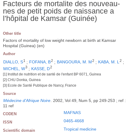
Facteurs de mortalite des nouveau-
nes de petit poids de naissance a
l'hôpital de Kamsar (Guinée)
Other title
Factors of mortality of low weight newborn at birth at Kamsar
Hospital (Guinea) (en)
Author
1
2
2
2
DIALLO, S
;
FOFANA, B
;
BANGOURA, M. M
;
KABA, M. L
;
3
2
MICHEL, W
;
KASSE, D
[1] Institut de nutrition et de santé de l'enfant BP 6071, Guinea
[2] CHU Donka, Guinea
[3] Ecole de Santé Publique de Nancy, France
Source
Médecine d'Afrique Noire
.
2002, Vol 49, Num 5, pp 249-253 ; ref :
11 ref
MAFNAS
CODEN
0465-4668
ISSN
Tropical medicine
Scientific domain