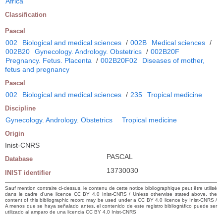
Africa
Classification
Pascal
002
Biological and medical sciences
/
002B
Medical sciences
/
002B20
Gynecology. Andrology. Obstetrics
/
002B20F
Pregnancy. Fetus. Placenta
/
002B20F02
Diseases of mother,
fetus and pregnancy
Pascal
002
Biological and medical sciences
/
235
Tropical medicine
Discipline
Gynecology. Andrology. Obstetrics
Tropical medicine
Origin
Inist-CNRS
PASCAL
Database
13730030
INIST identifier
Sauf mention contraire ci-dessus, le contenu de cette notice bibliographique peut être utilisé
dans le cadre d’une licence CC BY 4.0 Inist-CNRS / Unless otherwise stated above, the
content of this bibliographic record may be used under a CC BY 4.0 licence by Inist-CNRS /
A menos que se haya señalado antes, el contenido de este registro bibliográfico puede ser
utilizado al amparo de una licencia CC BY 4.0 Inist-CNRS