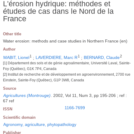
L'érosion hydrique: méthodes et
études de cas dans le Nord de la
France
Other title
Water erosion: methods and case studies in Northern France (en)
Author
1
1
2
MABIT, Lionel
;
LAVERDIERE, Marc R
;
BERNARD, Claude
[1] Département des sols et de génie agroalimentaire, Université Laval, Sainte-
Foy (Québec), G1K 7P4, Canada
[2] Institut de recherche et de développement en agroenvironnement, 2700 rue
Einstein, Sainte-Foy (Québec), G1P 3W8, Canada
Source
Agricultures (Montrouge)
.
2002, Vol 11, Num 3, pp 195-206 ; ref :
67 ref
1166-7699
ISSN
Scientific domain
Agronomy, agriculture, phytopathology
Publisher