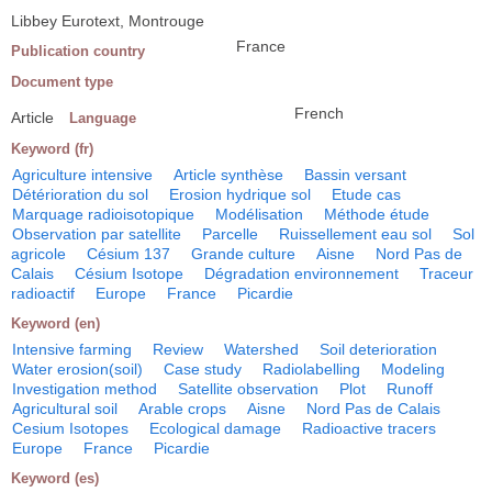
Libbey Eurotext, Montrouge
France
Publication country
Document type
French
Article
Language
Keyword (fr)
Agriculture intensive
Article synthèse
Bassin versant
Détérioration du sol
Erosion hydrique sol
Etude cas
Marquage radioisotopique
Modélisation
Méthode étude
Observation par satellite
Parcelle
Ruissellement eau sol
Sol
agricole
Césium 137
Grande culture
Aisne
Nord Pas de
Calais
Césium Isotope
Dégradation environnement
Traceur
radioactif
Europe
France
Picardie
Keyword (en)
Intensive farming
Review
Watershed
Soil deterioration
Water erosion(soil)
Case study
Radiolabelling
Modeling
Investigation method
Satellite observation
Plot
Runoff
Agricultural soil
Arable crops
Aisne
Nord Pas de Calais
Cesium Isotopes
Ecological damage
Radioactive tracers
Europe
France
Picardie
Keyword (es)