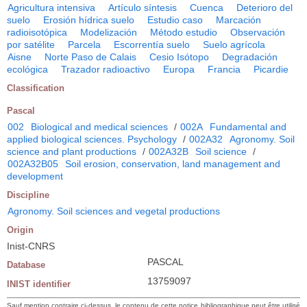
Agricultura intensiva
Artículo síntesis
Cuenca
Deterioro del
suelo
Erosión hídrica suelo
Estudio caso
Marcación
radioisotópica
Modelización
Método estudio
Observación
por satélite
Parcela
Escorrentía suelo
Suelo agrícola
Aisne
Norte Paso de Calais
Cesio Isótopo
Degradación
ecológica
Trazador radioactivo
Europa
Francia
Picardie
Classification
Pascal
002
Biological and medical sciences
/
002A
Fundamental and
applied biological sciences. Psychology
/
002A32
Agronomy. Soil
science and plant productions
/
002A32B
Soil science
/
002A32B05
Soil erosion, conservation, land management and
development
Discipline
Agronomy. Soil sciences and vegetal productions
Origin
Inist-CNRS
PASCAL
Database
13759097
INIST identifier
Sauf mention contraire ci-dessus, le contenu de cette notice bibliographique peut être utilisé