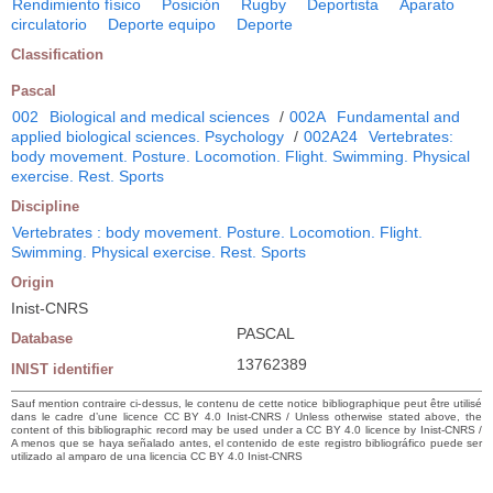
Rendimiento físico
Posición
Rugby
Deportista
Aparato
circulatorio
Deporte equipo
Deporte
Classification
Pascal
002
Biological and medical sciences
/
002A
Fundamental and
applied biological sciences. Psychology
/
002A24
Vertebrates:
body movement. Posture. Locomotion. Flight. Swimming. Physical
exercise. Rest. Sports
Discipline
Vertebrates : body movement. Posture. Locomotion. Flight.
Swimming. Physical exercise. Rest. Sports
Origin
Inist-CNRS
PASCAL
Database
13762389
INIST identifier
Sauf mention contraire ci-dessus, le contenu de cette notice bibliographique peut être utilisé
dans le cadre d’une licence CC BY 4.0 Inist-CNRS / Unless otherwise stated above, the
content of this bibliographic record may be used under a CC BY 4.0 licence by Inist-CNRS /
A menos que se haya señalado antes, el contenido de este registro bibliográfico puede ser
utilizado al amparo de una licencia CC BY 4.0 Inist-CNRS