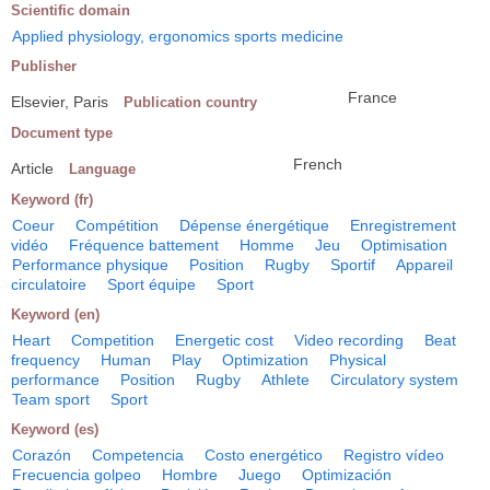
Scientific domain
Applied physiology, ergonomics sports medicine
Publisher
France
Elsevier, Paris
Publication country
Document type
French
Article
Language
Keyword (fr)
Coeur
Compétition
Dépense énergétique
Enregistrement
vidéo
Fréquence battement
Homme
Jeu
Optimisation
Performance physique
Position
Rugby
Sportif
Appareil
circulatoire
Sport équipe
Sport
Keyword (en)
Heart
Competition
Energetic cost
Video recording
Beat
frequency
Human
Play
Optimization
Physical
performance
Position
Rugby
Athlete
Circulatory system
Team sport
Sport
Keyword (es)
Corazón
Competencia
Costo energético
Registro vídeo
Frecuencia golpeo
Hombre
Juego
Optimización