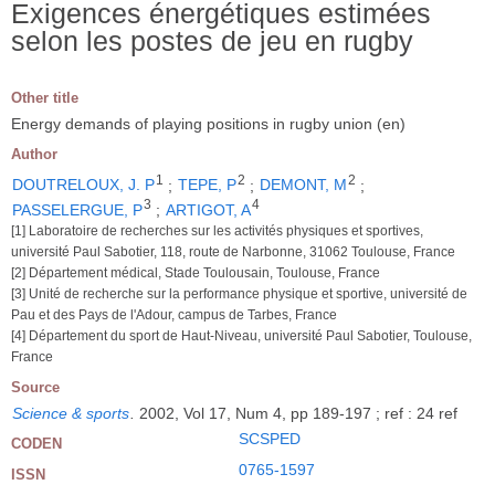
Exigences énergétiques estimées
selon les postes de jeu en rugby
Other title
Energy demands of playing positions in rugby union (en)
Author
1
2
2
DOUTRELOUX, J. P
;
TEPE, P
;
DEMONT, M
;
3
4
PASSELERGUE, P
;
ARTIGOT, A
[1] Laboratoire de recherches sur les activités physiques et sportives,
université Paul Sabotier, 118, route de Narbonne, 31062 Toulouse, France
[2] Département médical, Stade Toulousain, Toulouse, France
[3] Unité de recherche sur la performance physique et sportive, université de
Pau et des Pays de l'Adour, campus de Tarbes, France
[4] Département du sport de Haut-Niveau, université Paul Sabotier, Toulouse,
France
Source
Science & sports
.
2002, Vol 17, Num 4, pp 189-197 ; ref : 24 ref
SCSPED
CODEN
0765-1597
ISSN