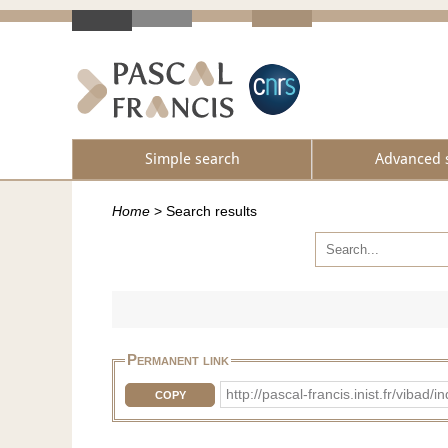
Simple search
Advanced 
Home
>
Search results
Permanent link
http://pascal-francis.inist.fr/vib
COPY