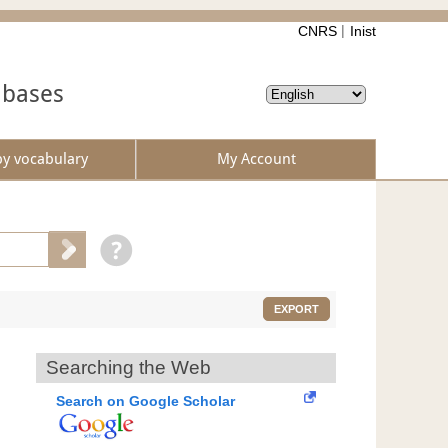
CNRS
Inist
abases
by vocabulary
My Account
EXPORT
Searching the Web
Search on Google Scholar