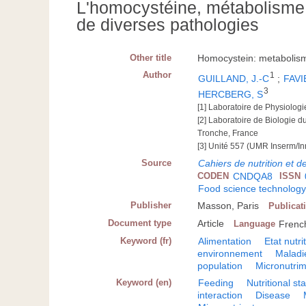
L'homocystéine, métabolisme 
de diverses pathologies
Other title
Homocystein: metabolism 
Author
1
GUILLAND, J.-C
;
FAVI
3
HERCBERG, S
[1] Laboratoire de Physiolo
[2] Laboratoire de Biologie
Tronche, France
[3] Unité 557 (UMR Inserm/I
Source
Cahiers de nutrition et d
CODEN
CNDQA8
ISSN
Food science technolog
Publisher
Masson, Paris
Publicat
Document type
Article
Language
Frenc
Keyword (fr)
Alimentation
Etat nutri
environnement
Maladi
population
Micronutri
Keyword (en)
Feeding
Nutritional st
interaction
Disease