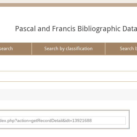
Pascal and Francis Bibliographic Dat
search
Search by classification
Search 
ad/index.php?action=getRecordDetail&idt=13921688