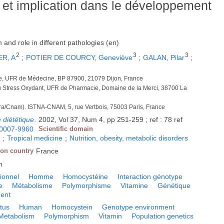
et implication dans le développement
and role in different pathologies (en)
2
3
3
ER, A
;
POTIER DE COURCY, Geneviève
;
GALAN, Pilar
;
gie, UFR de Médecine, BP 87900, 21079 Dijon, France
 du Stress Oxydant, UFR de Pharmacie, Domaine de la Merci, 38700 La
nra/Cnam). ISTNA-CNAM, 5, rue Vertbois, 75003 Paris, France
e diététique
.
2002, Vol 37, Num 4, pp 251-259 ; ref : 78 ref
0007-9960
Scientific domain
y
;
Tropical medicine
;
Nutrition, obesity, metabolic disorders
ion country
France
h
tionnel
Homme
Homocystéine
Interaction génotype
e
Métabolisme
Polymorphisme
Vitamine
Génétique
ment
atus
Human
Homocystein
Genotype environment
Metabolism
Polymorphism
Vitamin
Population genetics