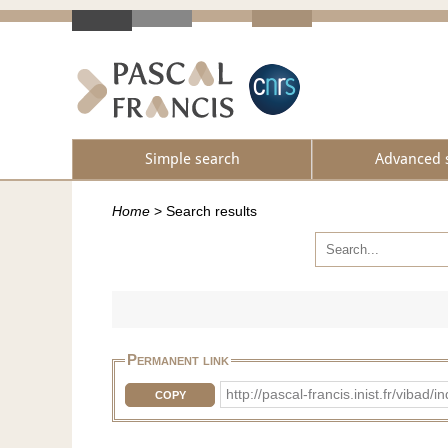
Simple search
Advanced 
Home
>
Search results
Permanent link
http://pascal-francis.inist.fr/vib
COPY