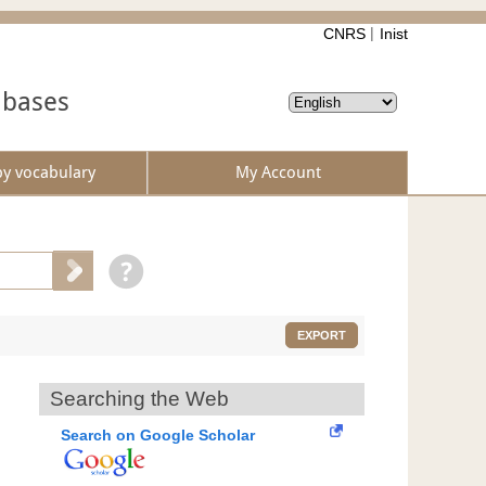
CNRS
Inist
abases
by vocabulary
My Account
EXPORT
Searching the Web
Search on Google Scholar