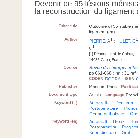
Devenir de 95 lésions ménisca
la reconstruction du ligament 
Other title
Outcome of 95 stable meni
ligament (en)
Author
1
PIERRE, A
;
HULET, C
1
C
[1] Département de Chirurgi
14033 Caen, France
Source
Revue de chirurgie ortho
pp 661-668 ; ref : 31 ref
CODEN
RCORAI
ISSN
Publisher
Masson, Paris
Publicat
Document type
Article
Language
Frenc
Keyword (fr)
Autogreffe
Déchirure
Postopératoire
Pronos
Genou pathologie
Gre
Keyword (en)
Autograft
Break
Hu
Postoperative
Prognos
Knee disease
Graft