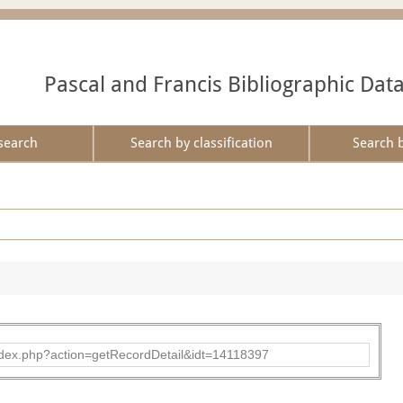
Pascal and Francis Bibliographic Dat
search
Search by classification
Search 
ad/index.php?action=getRecordDetail&idt=14118397