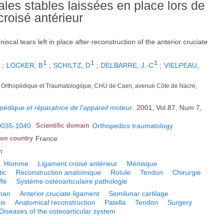
les stables laissées en place lors de
croisé antérieur
scal tears left in place after reconstruction of the anterior cruciate
1
1
1
1
;
LOCKER, B
;
SCHILTZ, D
;
DELBARRE, J.-C
;
VIELPEAU,
e Orthopédique et Traumatologique, CHU de Caen, avenue Côte de Nacre,
pédique et réparatrice de l'appareil moteur
.
2001, Vol 87, Num 7,
0035-1040
Scientific domain
Orthopedics traumatology
ion country
France
h
Homme
Ligament croisé antérieur
Ménisque
tic
Reconstruction anatomique
Rotule
Tendon
Chirurgie
ffe
Système ostéoarticulaire pathologie
man
Anterior cruciate ligament
Semilunar cartilage
is
Anatomical reconstruction
Patella
Tendon
Surgery
Diseases of the osteoarticular system