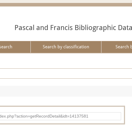
Pascal and Francis Bibliographic Dat
search
Search by classification
Search 
ad/index.php?action=getRecordDetail&idt=14137581