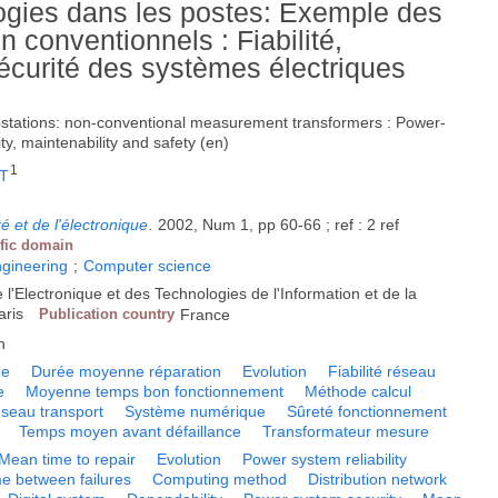
ogies dans les postes: Exemple des
 conventionnels : Fiabilité,
 sécurité des systèmes électriques
bstations: non-conventional measurement transformers : Power-
ility, maintenability and safety (en)
1
 T
é et de l'électronique
.
2002, Num 1, pp 60-66 ; ref : 2 ref
ific domain
ngineering
;
Computer science
de l'Electronique et des Technologies de l'Information et de la
aris
Publication country
France
h
ue
Durée moyenne réparation
Evolution
Fiabilité réseau
e
Moyenne temps bon fonctionnement
Méthode calcul
seau transport
Système numérique
Sûreté fonctionnement
Temps moyen avant défaillance
Transformateur mesure
Mean time to repair
Evolution
Power system reliability
e between failures
Computing method
Distribution network