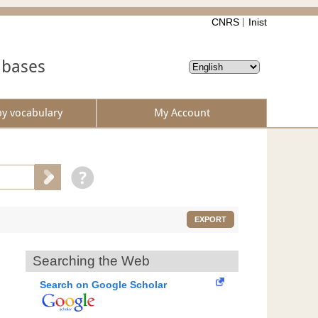
CNRS
Inist
abases
by vocabulary
My Account
EXPORT
Searching the Web
Search on Google Scholar