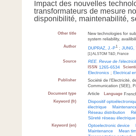
Impact des nouvelles technol
transformateurs de mesure non
disponibilité, maintenabilité,
Other title
New technologies for su
system reliability, availib
Author
1
DUPRAZ, J.-P
;
JUNG,
[1] ALSTOM T&D, France
Source
REE. Revue de l'électricit
ISSN
1265-6534
Scient
Electronics
;
Electrical e
Publisher
Société de l'Electricité, 
Communication (SEE), P
Document type
Article
Language
Frenc
Keyword (fr)
Dispositif optoélectroniq
électrique
Maintenanc
Réseau distribution
Ré
Sûreté réseau électrique
Keyword (en)
Optoelectronic device
Maintenance
Mean tim