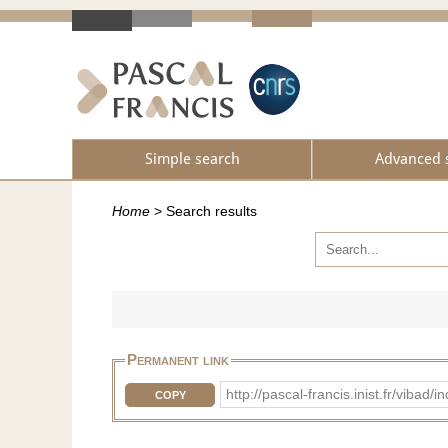
Simple search
Advanced 
Home
>
Search results
Permanent link
http://pascal-francis.inist.fr/vib
COPY