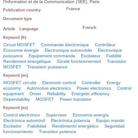
l'Information et de la Communication (SEE), Paris
France
Publication country
Document type
French
Article
Language
Keyword (fr)
Circuit MOSFET
Commande électronique
Contrôleur
Economie énergie
Electronique automobile
Electronique
puissance
Equipement commande
Excitateur
Fiabilité
Rendement énergétique
Sûreté fonctionnement
Transistor
MOSFET
Transistor puissance
Keyword (en)
MOSFET circuits
Electronic control
Controller
Energy
economy
Automotive electronics
Power electronics
Control
equipment
Driver
Reliability
Energetic efficiency
Dependability
MOSFET
Power transistor
Keyword (es)
Control electrónico
Supervisor
Economía energía
Electrónica automóvil
Electrónica potencia
Equipo mando
Excitador
Fiabilidad
Rendimiento energético
Seguridad
funcionamiento
Transistor potencia