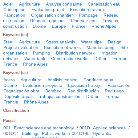
Acier
Agriculture
Analyse contrainte
Canalisation eau
Conception
Evaluation projet
Exécution travaux
Fabrication
Organisation chantier
Pompage
Réseau
distribution
Réseau irrigation
Réservoir eau
Travaux
construction
Drôme
Europe
France
Rhône Alpes
Keyword (en)
Steel
Agriculture
Stress analysis
Water pipe
Design
Project evaluation
Execution of works
Manufacturing
Site
organization
Pumping
Distribution network
Irrigation
network
Water tank
Construction works
Drôme
Europe
France
Rhône Alpes
Keyword (es)
Acero
Agricultura
Análisis tensión
Conducto agua
Diseño
Evaluación proyecto
Ejecución trabajo
Fabricación
Organización obra
Bombeo
Red distribución
Red riego
Depósito agua
Trabajos construcción
Drôme
Europa
Francia
Rhône Alpes
Classification
Pascal
001
Exact sciences and technology
/
001D
Applied sciences
/
001D14
Buildings. Public works
/
001D14L
Hydraulic