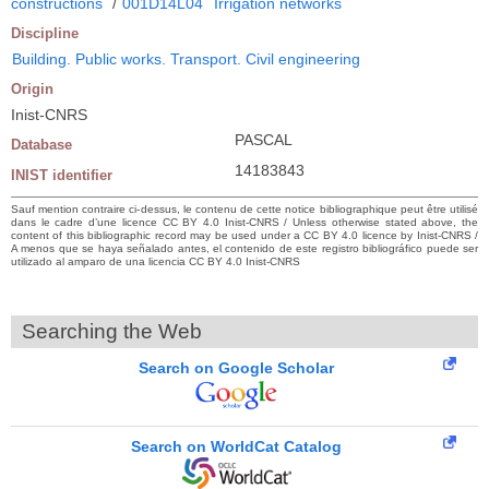
constructions
/
001D14L04
Irrigation networks
Discipline
Building. Public works. Transport. Civil engineering
Origin
Inist-CNRS
PASCAL
Database
14183843
INIST identifier
Sauf mention contraire ci-dessus, le contenu de cette notice bibliographique peut être utilisé
dans le cadre d’une licence CC BY 4.0 Inist-CNRS / Unless otherwise stated above, the
content of this bibliographic record may be used under a CC BY 4.0 licence by Inist-CNRS /
A menos que se haya señalado antes, el contenido de este registro bibliográfico puede ser
utilizado al amparo de una licencia CC BY 4.0 Inist-CNRS
Searching the Web
Search on Google Scholar
Search on WorldCat Catalog