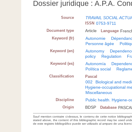
Dossier juridique : A.P.A. Cond
Source
TRAVAIL SOCIAL ACTU
ISSN
0753-9711
Document type
Article
Language
Frenc
Keyword (fr)
Autonomie
Dépendan
Personne âgée
Politi
Keyword (en)
Autonomy
Dependenc
policy
Regulation
Fr
Keyword (es)
Autonomía
Dependenc
Política social
Reglame
Classification
Pascal
002
Biological and medi
Hygiene-occupational me
Miscellaneous
Discipline
Public health. Hygiene-o
Origin
BDSP
Database
PASCA
Sauf mention contraire ci-dessus, le contenu de cette notice bibliograp
stated above, the content of this bibliographic record may be used un
de este registro bibliográfico puede ser utilizado al amparo de una lice