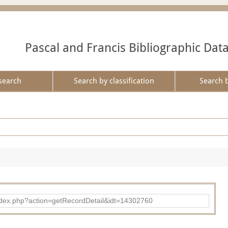
Pascal and Francis Bibliographic Dat
search
Search by classification
Search 
ad/index.php?action=getRecordDetail&idt=14302760