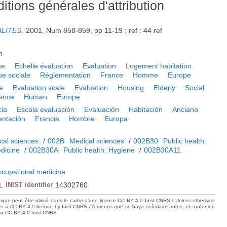
itions générales d'attribution
ALITES
.
2001, Num 858-859, pp 11-19 ; ref : 44 ref
h
ce
Echelle évaluation
Evaluation
Logement habitation
que sociale
Réglementation
France
Homme
Europe
e
Evaluation scale
Evaluation
Housing
Elderly
Social
ance
Human
Europe
ia
Escala evaluación
Evaluación
Habitación
Anciano
ntación
Francia
Hombre
Europa
cal sciences
/
002B
Medical sciences
/
002B30
Public health.
dicine
/
002B30A
Public health. Hygiene
/
002B30A11
ccupational medicine
L
INIST identifier
14302760
hique peut être utilisé dans le cadre d’une licence CC BY 4.0 Inist-CNRS / Unless otherwise
der a CC BY 4.0 licence by Inist-CNRS / A menos que se haya señalado antes, el contenido
ncia CC BY 4.0 Inist-CNRS