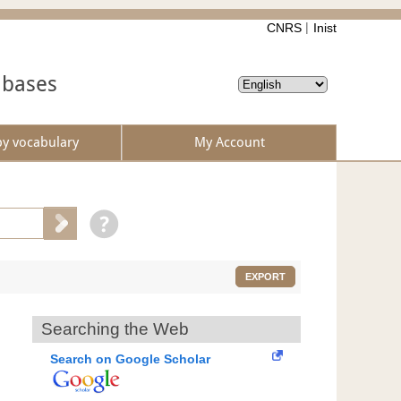
CNRS
Inist
abases
by vocabulary
My Account
EXPORT
Searching the Web
Search on Google Scholar