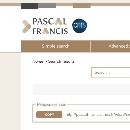
Simple search
Advanced 
Home
>
Search results
Permanent link
http://pascal-francis.inist.fr/vib
COPY