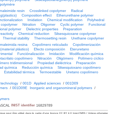
 polymère
maleimide resin
Crosslinked copolymer
Radical
g(plastics)
Composition effect
Etherurethane polymer
nctionalization
Imidation
Chemical modification
Polyhedral
e copolymer
Nitration
Oligomer
Cyclic polymer
Functional
ional polymer
Dielectric properties
Preparation
eactivity
Chemical reduction
Silsesquioxane copolymer
Thermal stability
Thermosetting resin
Urethane copolymer
smaleimida resina
Copolímero reticulado
Copolimerización
material plástico)
Efecto composición
Eteruretano
rimental
Funciónalización
Imidación
Modificación química
tacrilato copolímero
Nitración
Oligómero
Polímero cíclico
ímero tridimensional
Propiedad dieléctrica
Preparación
ad química
Reducción química
Silsesquioxano copolímero
Estabilidad térmica
Termoestable
Uretano copolímero
 technology
/
001D
Applied sciences
/
001D09
ymers
/
001D09E
Inorganic and organomineral polymers
/
n
lymers
ASCAL
INIST identifier
16829789
hique peut être utilisé dans le cadre d’une licence CC BY 4.0 Inist-CNRS / Unless otherwise