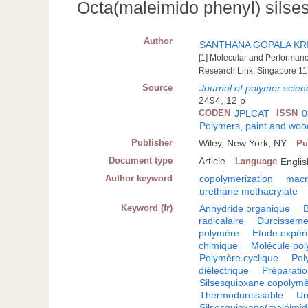
Octa(maleimido phenyl) sils
Author
SANTHANA GOPALA KR
[1] Molecular and Performance
Research Link, Singapore 11
Source
Journal of polymer scien
2494, 12 p
CODEN
JPLCAT
ISSN
0
Polymers, paint and wood
Publisher
Wiley, New York, NY
Pu
Document type
Article
Language
Englis
Author keyword
copolymerization
mac
urethane methacrylate
Keyword (fr)
Anhydride organique
radicalaire
Durcissemen
polymère
Etude expér
chimique
Molécule pol
Polymère cyclique
Pol
diélectrique
Préparati
Silsesquioxane copolym
Thermodurcissable
Ur
Silsesquioxane(maléimi