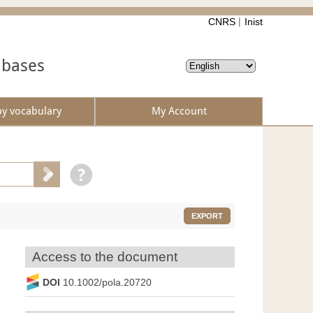
CNRS
Inist
abases
by vocabulary
My Account
EXPORT
Access to the document
DOI
10.1002/pola.20720