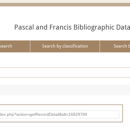
Pascal and Francis Bibliographic Dat
search
Search by classification
Search 
ad/index.php?action=getRecordDetail&idt=16829789