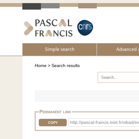
Simple search
Advanced 
Home
>
Search results
Permanent link
http://pascal-francis.inist.fr/vib
COPY