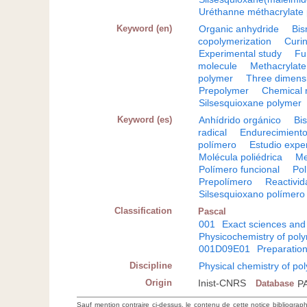
Uréthanne méthacrylate
Keyword (en)
Organic anhydride
Bis
copolymerization
Curin
Experimental study
Fu
molecule
Methacrylat
polymer
Three dimens
Prepolymer
Chemical r
Silsesquioxane polymer
Keyword (es)
Anhídrido orgánico
Bi
radical
Endurecimiento(
polímero
Estudio expe
Molécula poliédrica
Me
Polímero funcional
Pol
Prepolímero
Reactivid
Silsesquioxano polímero
Classification
Pascal
001
Exact sciences and
Physicochemistry of pol
001D09E01
Preparatio
Discipline
Physical chemistry of po
Origin
Inist-CNRS
Database
P
Sauf mention contraire ci-dessus, le contenu de cette notice bibliograp