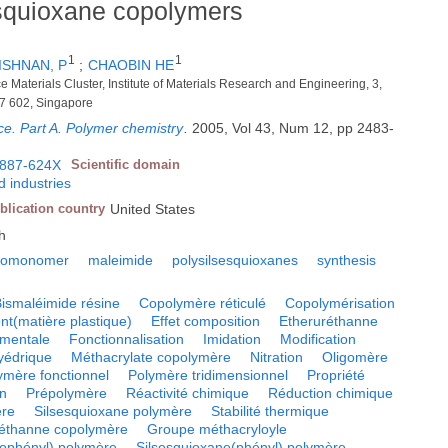
esquioxane copolymers
1
1
ISHNAN, P
;
CHAOBIN HE
 Materials Cluster, Institute of Materials Research and Engineering, 3,
7 602, Singapore
ce. Part A. Polymer chemistry
.
2005, Vol 43, Num 12, pp 2483-
887-624X
Scientific domain
 industries
blication country
United States
h
romonomer
maleimide
polysilsesquioxanes
synthesis
Bismaléimide résine
Copolymère réticulé
Copolymérisation
t(matière plastique)
Effet composition
Etheruréthanne
imentale
Fonctionnalisation
Imidation
Modification
yédrique
Méthacrylate copolymère
Nitration
Oligomère
ymère fonctionnel
Polymère tridimensionnel
Propriété
on
Prépolymère
Réactivité chimique
Réduction chimique
ère
Silsesquioxane polymère
Stabilité thermique
éthanne copolymère
Groupe méthacryloyle
dophényl) polymère
Silsesquioxane(phényl) polymère