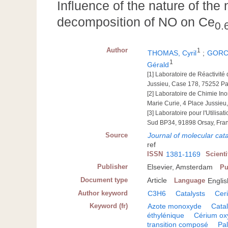
Influence of the nature of the
decomposition of NO on Ce
0.
Author
1
THOMAS, Cyril
;
GORCE
1
Gérald
[1] Laboratoire de Réactivit
Jussieu, Case 178, 75252 Pa
[2] Laboratoire de Chimie In
Marie Curie, 4 Place Jussieu
[3] Laboratoire pour l'Utili
Sud BP34, 91898 Orsay, Fra
Source
Journal of molecular cata
ref
ISSN
1381-1169
Scient
Publisher
Elsevier, Amsterdam
Pu
Document type
Article
Language
Englis
Author keyword
C3H6
Catalysts
Ceri
Keyword (fr)
Azote monoxyde
Cata
éthylénique
Cérium ox
transition composé
Pa