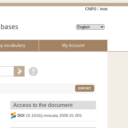
CNRS
Inist
abases
by vocabulary
My Account
EXPORT
Access to the document
DOI
10.1016/j.molcata.2006.01.001