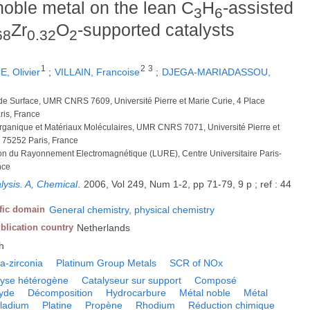
 noble metal on the lean C
H
-assisted
3
6
Zr
O
-supported catalysts
68
0.32
2
1
2
3
, Olivier
;
VILLAIN, Francoise
;
DJEGA-MARIADASSOU,
é de Surface, UMR CNRS 7609, Université Pierre et Marie Curie, 4 Place
ris, France
organique et Matériaux Moléculaires, UMR CNRS 7071, Université Pierre et
, 75252 Paris, France
sation du Rayonnement Electromagnétique (LURE), Centre Universitaire Paris-
nce
lysis. A, Chemical
.
2006, Vol 249, Num 1-2, pp 71-79, 9 p ; ref : 44
ific domain
General chemistry, physical chemistry
blication country
Netherlands
h
a-zirconia
Platinum Group Metals
SCR of NOx
lyse hétérogène
Catalyseur sur support
Composé
yde
Décomposition
Hydrocarbure
Métal noble
Métal
lladium
Platine
Propène
Rhodium
Réduction chimique