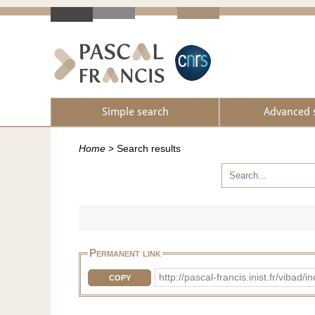
Simple search
Advanced 
Home
>
Search results
Permanent link
http://pascal-francis.inist.fr/vib
COPY