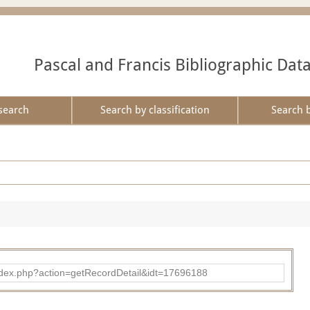
Pascal and Francis Bibliographic Dat
search
Search by classification
Search 
ad/index.php?action=getRecordDetail&idt=17696188