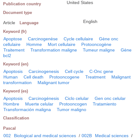
United States
Publication country
Document type
English
Article
Language
Keyword (fr)
Apoptose
Carcinogenèse
Cycle cellulaire
Gène onc
cellulaire
Homme
Mort cellulaire
Protooncogène
Traitement
Transformation maligne
Tumeur maligne
Gène
bcl2
Keyword (en)
Apoptosis
Carcinogenesis
Cell cycle
C-Onc gene
Human
Cell death
Protooncogene
Treatment
Malignant
transformation
Malignant tumor
Keyword (es)
Apoptosis
Carcinogénesis
Ciclo celular
Gen onc celular
Hombre
Muerte celular
Protooncogen
Tratamiento
Transformación maligna
Tumor maligno
Classification
Pascal
002
Biological and medical sciences
/
002B
Medical sciences
/