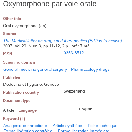
Oxymorphone par voie orale
Other title
Oral oxymorphone (en)
Source
The Medical letter on drugs and therapeutics (Edition française)
.
2007, Vol 29, Num 3, pp 11-12, 2 p ; ref : 7 ref
0253-8512
ISSN
Scientific domain
General medicine general surgery
;
Pharmacology drugs
Publisher
Médecine et hygiène, Genève
Switzerland
Publication country
Document type
English
Article
Language
Keyword (fr)
Analgésique narcotique
Article synthèse
Fiche technique
Forme libération contrôlée
Forme libération immédiate