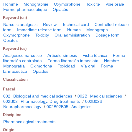
Homme
Monographie
Oxymorphone
Toxicité
Voie orale
Forme pharmaceutique
Opiacés
Keyword (en)
Narcotic analgesic
Review
Technical card
Controlled release
form
Immediate release form
Human
Monograph
Oxymorphone
Toxicity
Oral administration
Dosage form
Opiates
Keyword (es)
Analgésico narcotico
Artículo síntesis
Ficha técnica
Forma
liberación controlada
Forma liberación inmediata
Hombre
Monografía
Oximorfona
Toxicidad
Vía oral
Forma
farmacéutica
Opiados
Classification
Pascal
002
Biological and medical sciences
/
002B
Medical sciences
/
002B02
Pharmacology. Drug treatments
/
002B02B
Neuropharmacology
/
002B02B05
Analgesics
Discipline
Pharmacological treatments
Origin