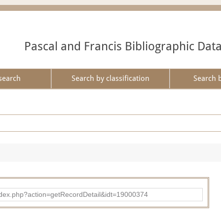
Pascal and Francis Bibliographic Dat
search
Search by classification
Search 
ad/index.php?action=getRecordDetail&idt=19000374