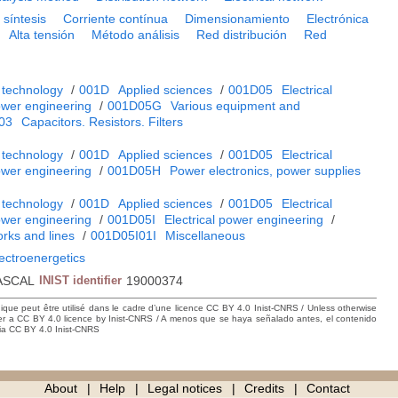
 síntesis
Corriente contínua
Dimensionamiento
Electrónica
Alta tensión
Método análisis
Red distribución
Red
 technology
/
001D
Applied sciences
/
001D05
Electrical
power engineering
/
001D05G
Various equipment and
03
Capacitors. Resistors. Filters
 technology
/
001D
Applied sciences
/
001D05
Electrical
power engineering
/
001D05H
Power electronics, power supplies
 technology
/
001D
Applied sciences
/
001D05
Electrical
power engineering
/
001D05I
Electrical power engineering
/
rks and lines
/
001D05I01I
Miscellaneous
lectroenergetics
ASCAL
INIST identifier
19000374
hique peut être utilisé dans le cadre d’une licence CC BY 4.0 Inist-CNRS / Unless otherwise
der a CC BY 4.0 licence by Inist-CNRS / A menos que se haya señalado antes, el contenido
ncia CC BY 4.0 Inist-CNRS
About
Help
Legal notices
Credits
Contact