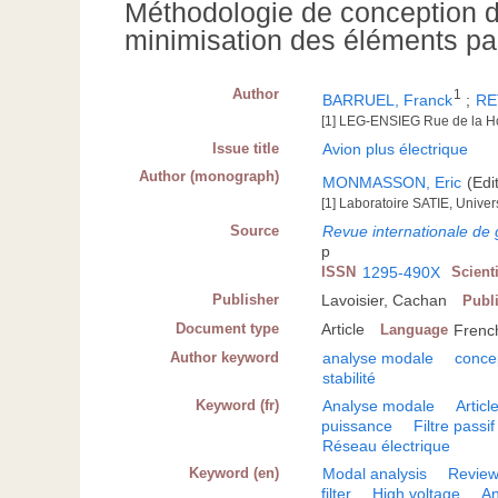
Méthodologie de conception 
minimisation des éléments pa
Author
1
BARRUEL, Franck
;
RE
[1] LEG-ENSIEG Rue de la Ho
Issue title
Avion plus électrique
Author (monograph)
MONMASSON, Eric
(Edi
[1] Laboratoire SATIE, Unive
Source
Revue internationale de 
p
ISSN
1295-490X
Scient
Publisher
Lavoisier, Cachan
Publ
Document type
Article
Language
Frenc
Author keyword
analyse modale
conce
stabilité
Keyword (fr)
Analyse modale
Articl
puissance
Filtre passif
Réseau électrique
Keyword (en)
Modal analysis
Revie
filter
High voltage
An