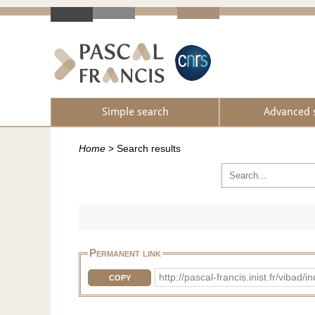
Simple search
Advanced 
Home
>
Search results
Permanent link
http://pascal-francis.inist.fr/vib
COPY