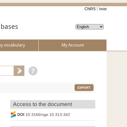
CNRS
Inist
abases
by vocabulary
My Account
EXPORT
Access to the document
DOI
10.3166/rige.10.313-342