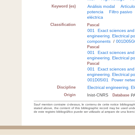
Keyword (es)
Análisis modal
Artículo
potencia
Filtro pasivo
eléctrica
Classification
Pascal
001
Exact sciences and
engineering. Electrical 
components
/
001D05G
Pascal
001
Exact sciences and
engineering. Electrical 
Pascal
001
Exact sciences and
engineering. Electrical 
001D05I01
Power netwo
Discipline
Electrical engineering. E
Origin
Inist-CNRS
Database
P
Sauf mention contraire ci-dessus, le contenu de cette notice bibliograp
stated above, the content of this bibliographic record may be used un
de este registro bibliográfico puede ser utilizado al amparo de una lice