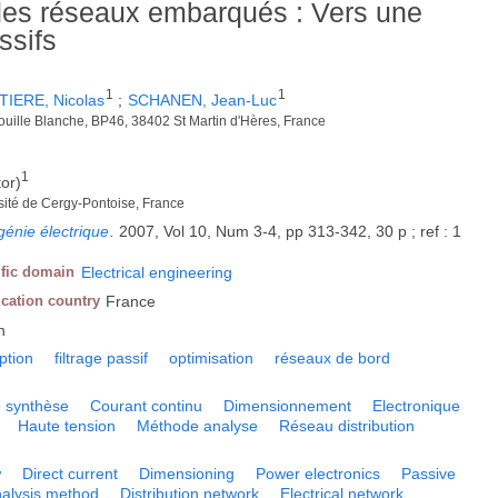
des réseaux embarqués : Vers une
ssifs
1
1
TIERE, Nicolas
;
SCHANEN, Jean-Luc
uille Blanche, BP46, 38402 St Martin d'Hères, France
1
tor)
rsité de Cergy-Pontoise, France
génie électrique
.
2007, Vol 10, Num 3-4, pp 313-342, 30 p ; ref : 1
ific domain
Electrical engineering
ication country
France
h
ption
filtrage passif
optimisation
réseaux de bord
e synthèse
Courant continu
Dimensionnement
Electronique
Haute tension
Méthode analyse
Réseau distribution
w
Direct current
Dimensioning
Power electronics
Passive
alysis method
Distribution network
Electrical network