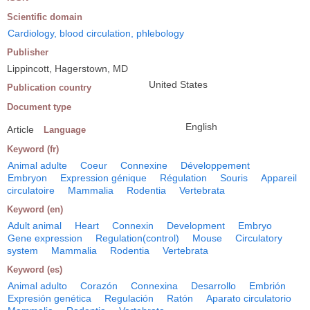
Scientific domain
Cardiology, blood circulation, phlebology
Publisher
Lippincott, Hagerstown, MD
United States
Publication country
Document type
English
Article
Language
Keyword (fr)
Animal adulte
Coeur
Connexine
Développement
Embryon
Expression génique
Régulation
Souris
Appareil
circulatoire
Mammalia
Rodentia
Vertebrata
Keyword (en)
Adult animal
Heart
Connexin
Development
Embryo
Gene expression
Regulation(control)
Mouse
Circulatory
system
Mammalia
Rodentia
Vertebrata
Keyword (es)
Animal adulto
Corazón
Connexina
Desarrollo
Embrión
Expresión genética
Regulación
Ratón
Aparato circulatorio