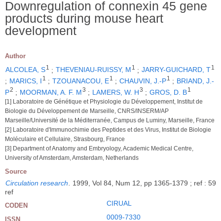
Downregulation of connexin 45 gene
products during mouse heart
development
Author
1
1
1
ALCOLEA, S
;
THEVENIAU-RUISSY, M
;
JARRY-GUICHARD, T
1
1
1
;
MARICS, I
;
TZOUANACOU, E
;
CHAUVIN, J.-P
;
BRIAND, J.-
2
3
3
1
P
;
MOORMAN, A. F. M
;
LAMERS, W. H
;
GROS, D. B
[1] Laboratoire de Génétique et Physiologie du Développement, Institut de
Biologie du Développement de Marseille, CNRS/INSERM/AP
Marseille/Université de la Méditerranée, Campus de Luminy, Marseille, France
[2] Laboratoire d'Immunochimie des Peptides et des Virus, Institut de Biologie
Moléculaire et Cellulaire, Strasbourg, France
[3] Department of Anatomy and Embryology, Academic Medical Centre,
University of Amsterdam, Amsterdam, Netherlands
Source
Circulation research
.
1999, Vol 84, Num 12, pp 1365-1379 ; ref : 59
ref
CIRUAL
CODEN
0009-7330
ISSN