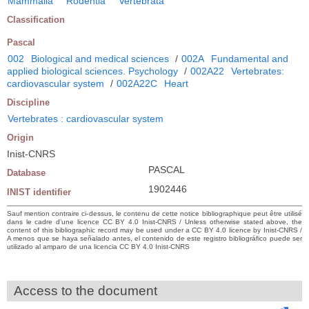
Mammalia
Rodentia
Vertebrata
Classification
Pascal
002
Biological and medical sciences
/
002A
Fundamental and
applied biological sciences. Psychology
/
002A22
Vertebrates:
cardiovascular system
/
002A22C
Heart
Discipline
Vertebrates : cardiovascular system
Origin
Inist-CNRS
PASCAL
Database
1902446
INIST identifier
Sauf mention contraire ci-dessus, le contenu de cette notice bibliographique peut être utilisé
dans le cadre d’une licence CC BY 4.0 Inist-CNRS / Unless otherwise stated above, the
content of this bibliographic record may be used under a CC BY 4.0 licence by Inist-CNRS /
A menos que se haya señalado antes, el contenido de este registro bibliográfico puede ser
utilizado al amparo de una licencia CC BY 4.0 Inist-CNRS
Access to the document