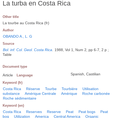
La turba en Costa Rica
Other title
La tourbe au Costa Rica (fr)
Author
OBANDO A., L. G
Source
Bol. inf. Col. Geol. Costa Rica
.
1988, Vol 1, Num 2, pp 6-7, 2 p ;
Table
Document type
Spanish, Castilian
Article
Language
Keyword (fr)
Costa Rica
Réserve
Tourbe
Tourbière
Utilisation
substance
Amérique Centrale
Amérique
Roche carbonée
Roche sédimentaire
Keyword (en)
Costa Rica
Reserves
Reserve
Peat
Peat bogs
Peat
bog
Utilization
America
Central America
Organic