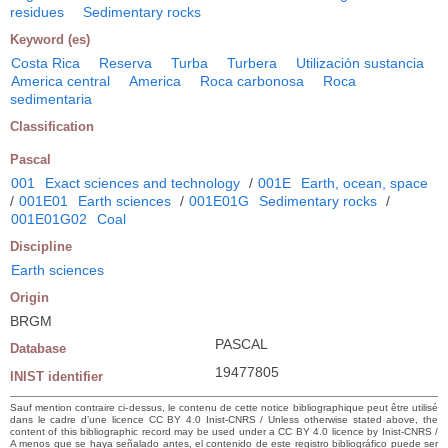
residues
Sedimentary rocks
Keyword (es)
Costa Rica
Reserva
Turba
Turbera
Utilización sustancia
America central
America
Roca carbonosa
Roca
sedimentaria
Classification
Pascal
001
Exact sciences and technology
/
001E
Earth, ocean, space
/
001E01
Earth sciences
/
001E01G
Sedimentary rocks
/
001E01G02
Coal
Discipline
Earth sciences
Origin
BRGM
PASCAL
Database
19477805
INIST identifier
Sauf mention contraire ci-dessus, le contenu de cette notice bibliographique peut être utilisé
dans le cadre d’une licence CC BY 4.0 Inist-CNRS / Unless otherwise stated above, the
content of this bibliographic record may be used under a CC BY 4.0 licence by Inist-CNRS /
A menos que se haya señalado antes, el contenido de este registro bibliográfico puede ser