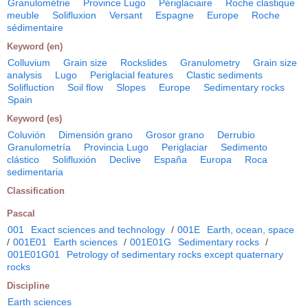
Granulométrie
Province Lugo
Périglaciaire
Roche clastique
meuble
Solifluxion
Versant
Espagne
Europe
Roche
sédimentaire
Keyword (en)
Colluvium
Grain size
Rockslides
Granulometry
Grain size
analysis
Lugo
Periglacial features
Clastic sediments
Solifluction
Soil flow
Slopes
Europe
Sedimentary rocks
Spain
Keyword (es)
Coluvión
Dimensión grano
Grosor grano
Derrubio
Granulometría
Provincia Lugo
Periglaciar
Sedimento
clástico
Solifluxión
Declive
España
Europa
Roca
sedimentaria
Classification
Pascal
001
Exact sciences and technology
/
001E
Earth, ocean, space
/
001E01
Earth sciences
/
001E01G
Sedimentary rocks
/
001E01G01
Petrology of sedimentary rocks except quaternary
rocks
Discipline
Earth sciences