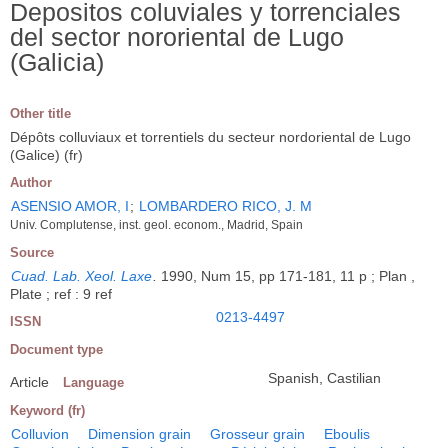
Depositos coluviales y torrenciales
del sector nororiental de Lugo
(Galicia)
Other title
Dépôts colluviaux et torrentiels du secteur nordoriental de Lugo
(Galice) (fr)
Author
ASENSIO AMOR, I
;
LOMBARDERO RICO, J. M
Univ. Complutense, inst. geol. econom., Madrid, Spain
Source
Cuad. Lab. Xeol. Laxe
.
1990, Num 15, pp 171-181, 11 p ; Plan ,
Plate ; ref : 9 ref
0213-4497
ISSN
Document type
Spanish, Castilian
Article
Language
Keyword (fr)
Colluvion
Dimension grain
Grosseur grain
Eboulis