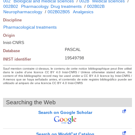
002
Biological and medical sciences
/
002B
Medical sciences
/
002B02
Pharmacology. Drug treatments
/
002B02B
Neuropharmacology
/
002B02B05
Analgesics
Discipline
Pharmacological treatments
Origin
Inist-CNRS
PASCAL
Database
19549798
INIST identifier
Sauf mention contraire ci-dessus, le contenu de cette notice bibliographique peut être utilisé
dans le cadre d’une licence CC BY 4.0 Inist-CNRS / Unless otherwise stated above, the
content of this bibliographic record may be used under a CC BY 4.0 licence by Inist-CNRS /
A menos que se haya señalado antes, el contenido de este registro bibliográfico puede ser
utilizado al amparo de una licencia CC BY 4.0 Inist-CNRS
Searching the Web
Search on Google Scholar
Search on WorldCat Catalog