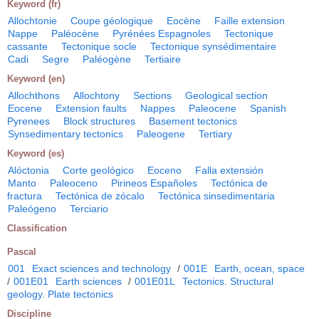
Keyword (fr)
Allochtonie
Coupe géologique
Eocène
Faille extension
Nappe
Paléocène
Pyrénées Espagnoles
Tectonique
cassante
Tectonique socle
Tectonique synsédimentaire
Cadi
Segre
Paléogène
Tertiaire
Keyword (en)
Allochthons
Allochtony
Sections
Geological section
Eocene
Extension faults
Nappes
Paleocene
Spanish
Pyrenees
Block structures
Basement tectonics
Synsedimentary tectonics
Paleogene
Tertiary
Keyword (es)
Alóctonia
Corte geológico
Eoceno
Falla extensión
Manto
Paleoceno
Pirineos Españoles
Tectónica de
fractura
Tectónica de zócalo
Tectónica sinsedimentaria
Paleógeno
Terciario
Classification
Pascal
001
Exact sciences and technology
/
001E
Earth, ocean, space
/
001E01
Earth sciences
/
001E01L
Tectonics. Structural
geology. Plate tectonics
Discipline