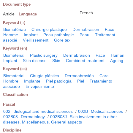
Document type
French
Article
Language
Keyword (fr)
Biomatériau
Chirurgie plastique
Dermabrasion
Face
Homme
Implant
Peau pathologie
Peau
Traitement
associé
Vieillissement
Gore tex
Keyword (en)
Biomaterial
Plastic surgery
Dermabrasion
Face
Human
Implant
Skin disease
Skin
Combined treatment
Ageing
Keyword (es)
Biomaterial
Cirugía plástica
Dermoabrasión
Cara
Hombre
Implante
Piel patología
Piel
Tratamiento
asociado
Envejecimiento
Classification
Pascal
002
Biological and medical sciences
/
002B
Medical sciences
/
002B08
Dermatology
/
002B08J
Skin involvement in other
diseases. Miscellaneous. General aspects
Discipline