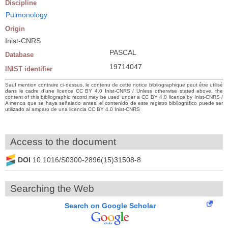
Discipline
Pulmonology
Origin
Inist-CNRS
PASCAL
Database
19714047
INIST identifier
Sauf mention contraire ci-dessus, le contenu de cette notice bibliographique peut être utilisé
dans le cadre d’une licence CC BY 4.0 Inist-CNRS / Unless otherwise stated above, the
content of this bibliographic record may be used under a CC BY 4.0 licence by Inist-CNRS /
A menos que se haya señalado antes, el contenido de este registro bibliográfico puede ser
utilizado al amparo de una licencia CC BY 4.0 Inist-CNRS
Access to the document
DOI
10.1016/S0300-2896(15)31508-8
Searching the Web
Search on Google Scholar