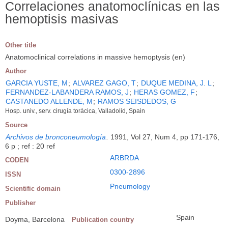
Correlaciones anatomoclínicas en las
hemoptisis masivas
Other title
Anatomoclinical correlations in massive hemoptysis (en)
Author
GARCIA YUSTE, M
;
ALVAREZ GAGO, T
;
DUQUE MEDINA, J. L
;
FERNANDEZ-LABANDERA RAMOS, J
;
HERAS GOMEZ, F
;
CASTANEDO ALLENDE, M
;
RAMOS SEISDEDOS, G
Hosp. univ., serv. cirugía torácica, Valladolid, Spain
Source
Archivos de bronconeumología
.
1991, Vol 27, Num 4, pp 171-176,
6 p ; ref : 20 ref
ARBRDA
CODEN
0300-2896
ISSN
Pneumology
Scientific domain
Publisher
Spain
Doyma, Barcelona
Publication country