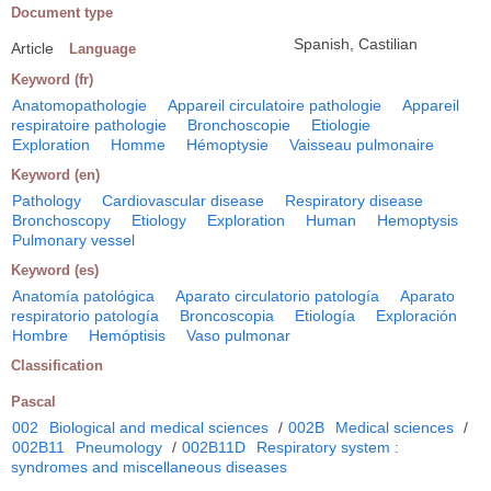
Document type
Spanish, Castilian
Article
Language
Keyword (fr)
Anatomopathologie
Appareil circulatoire pathologie
Appareil
respiratoire pathologie
Bronchoscopie
Etiologie
Exploration
Homme
Hémoptysie
Vaisseau pulmonaire
Keyword (en)
Pathology
Cardiovascular disease
Respiratory disease
Bronchoscopy
Etiology
Exploration
Human
Hemoptysis
Pulmonary vessel
Keyword (es)
Anatomía patológica
Aparato circulatorio patología
Aparato
respiratorio patología
Broncoscopia
Etiología
Exploración
Hombre
Hemóptisis
Vaso pulmonar
Classification
Pascal
002
Biological and medical sciences
/
002B
Medical sciences
/
002B11
Pneumology
/
002B11D
Respiratory system :
syndromes and miscellaneous diseases