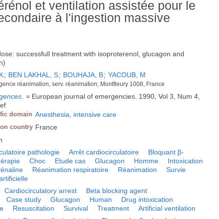
rénol et ventilation assistée pour le
secondaire à l'ingestion massive
ose: successfull treatment with isoproterenol, glucagon and
n)
K
;
BEN LAKHAL, S
;
BOUHAJA, B
;
YACOUB, M
gence réanimation, serv. réanimation, Montfleury 1008, France
rgences
.
= European journal of emergencies. 1990, Vol 3, Num 4,
ref
ific domain
Anesthesia, intensive care
ion country
France
h
rculatoire pathologie
Arrêt cardiocirculatoire
Bloquant β-
hérapie
Choc
Etude cas
Glucagon
Homme
Intoxication
rénaline
Réanimation respiratoire
Réanimation
Survie
rtificielle
Cardiocirculatory arrest
Beta blocking agent
Case study
Glucagon
Human
Drug intoxication
re
Resuscitation
Survival
Treatment
Artificial ventilation