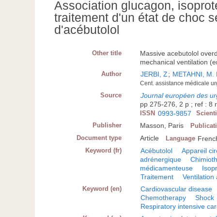
Association glucagon, isoproté
traitement d'un état de choc 
d'acébutolol
Other title
Massive acebutolol overd
mechanical ventilation (e
Author
JERBI, Z
;
METAHNI, M. 
Cent. assistance médicale ur
Source
Journal européen des u
pp 275-276, 2 p ; ref : 8 
ISSN
0993-9857
Scient
Publisher
Masson, Paris
Publicat
Document type
Article
Language
Frenc
Keyword (fr)
Acébutolol
Appareil ci
adrénergique
Chimiot
médicamenteuse
Isop
Traitement
Ventilation a
Keyword (en)
Cardiovascular disease
Chemotherapy
Shock
Respiratory intensive ca