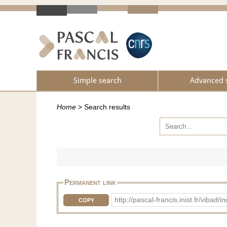
Simple search
Advanced 
Home
>
Search results
Permanent link
http://pascal-francis.inist.fr/vib
COPY