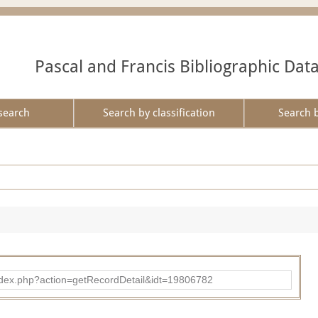
Pascal and Francis Bibliographic Dat
search
Search by classification
Search 
ad/index.php?action=getRecordDetail&idt=19806782