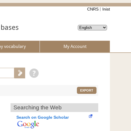
CNRS
Inist
abases
by vocabulary
My Account
EXPORT
Searching the Web
Search on Google Scholar