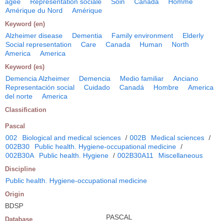
âgée
Représentation sociale
Soin
Canada
Homme
Amérique du Nord
Amérique
Keyword (en)
Alzheimer disease
Dementia
Family environment
Elderly
Social representation
Care
Canada
Human
North
America
America
Keyword (es)
Demencia Alzheimer
Demencia
Medio familiar
Anciano
Representación social
Cuidado
Canadá
Hombre
America
del norte
America
Classification
Pascal
002
Biological and medical sciences
/
002B
Medical sciences
/
002B30
Public health. Hygiene-occupational medicine
/
002B30A
Public health. Hygiene
/
002B30A11
Miscellaneous
Discipline
Public health. Hygiene-occupational medicine
Origin
BDSP
PASCAL
Database