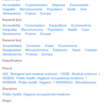
Accessibilité
Consommation
Dépense
Econométrie
Inégalité
Microéconomie
Population
Santé
Soin
Sénescence
France
Europe
Keyword (en)
Accessibility
Consumption
Expenditure
Econometrics
Inequality
Microeconomy
Population
Health
Care
Senescence
France
Europe
Keyword (es)
Accesibilidad
Consumo
Gasto
Econometría
Desigualdad
Microeconomía
Población
Salud
Cuidado
Senescencia
Francia
Europa
Classification
Pascal
002
Biological and medical sciences
/
002B
Medical sciences
/
002B30
Public health. Hygiene-occupational medicine
/
002B30A
Public health. Hygiene
/
002B30A11
Miscellaneous
Discipline
Public health. Hygiene-occupational medicine
Origin