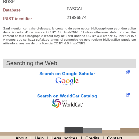
BDSP
PASCAL
Database
21996574
INIST identifier
Sauf mention contraire ci-dessus, le contenu de cette notice bibliographique peut être utilisé
dans le cadre d’une licence CC BY 4.0 Inist-CNRS / Unless otherwise stated above, the
content of this bibliographic record may be used under a CC BY 4.0 licence by Inist-CNRS /
A menos que se haya señalado antes, el contenido de este registro bibliográfico puede ser
utilizado al amparo de una licencia CC BY 4.0 Inist-CNRS
Searching the Web
Search on Google Scholar
Search on WorldCat Catalog
About
Help
Legal notices
Credits
Contact