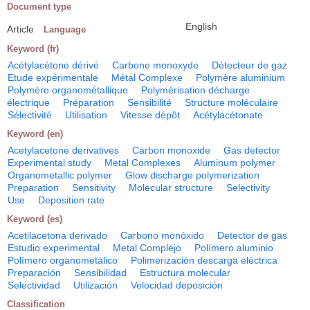
Document type
English
Article
Language
Keyword (fr)
Acétylacétone dérivé
Carbone monoxyde
Détecteur de gaz
Etude expérimentale
Métal Complexe
Polymère aluminium
Polymère organométallique
Polymérisation décharge
électrique
Préparation
Sensibilité
Structure moléculaire
Sélectivité
Utilisation
Vitesse dépôt
Acétylacétonate
Keyword (en)
Acetylacetone derivatives
Carbon monoxide
Gas detector
Experimental study
Metal Complexes
Aluminum polymer
Organometallic polymer
Glow discharge polymerization
Preparation
Sensitivity
Molecular structure
Selectivity
Use
Deposition rate
Keyword (es)
Acetilacetona derivado
Carbono monóxido
Detector de gas
Estudio experimental
Metal Complejo
Polímero aluminio
Polímero organometálico
Polimerización descarga eléctrica
Preparación
Sensibilidad
Estructura molecular
Selectividad
Utilización
Velocidad deposición
Classification