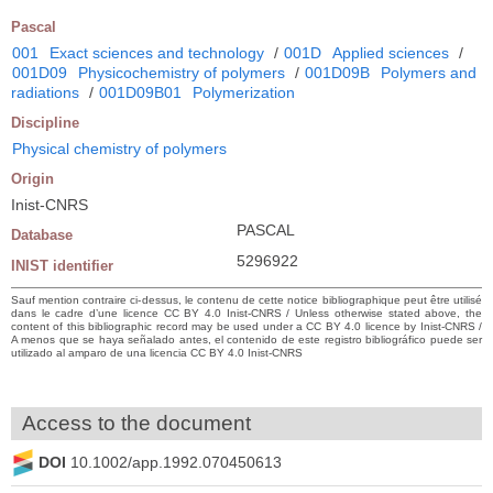
Pascal
001
Exact sciences and technology
/
001D
Applied sciences
/
001D09
Physicochemistry of polymers
/
001D09B
Polymers and
radiations
/
001D09B01
Polymerization
Discipline
Physical chemistry of polymers
Origin
Inist-CNRS
PASCAL
Database
5296922
INIST identifier
Sauf mention contraire ci-dessus, le contenu de cette notice bibliographique peut être utilisé
dans le cadre d’une licence CC BY 4.0 Inist-CNRS / Unless otherwise stated above, the
content of this bibliographic record may be used under a CC BY 4.0 licence by Inist-CNRS /
A menos que se haya señalado antes, el contenido de este registro bibliográfico puede ser
utilizado al amparo de una licencia CC BY 4.0 Inist-CNRS
Access to the document
DOI
10.1002/app.1992.070450613