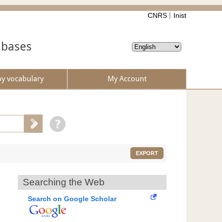
CNRS
Inist
abases
by vocabulary
My Account
EXPORT
Searching the Web
Search on Google Scholar