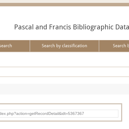
Pascal and Francis Bibliographic Dat
search
Search by classification
Search 
ad/index.php?action=getRecordDetail&idt=5367367