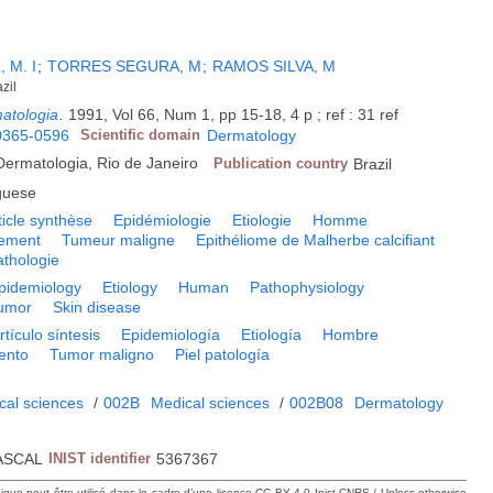
 M. I
;
TORRES SEGURA, M
;
RAMOS SILVA, M
zil
matologia
.
1991, Vol 66, Num 1, pp 15-18, 4 p ; ref : 31 ref
0365-0596
Scientific domain
Dermatology
Dermatologia, Rio de Janeiro
Publication country
Brazil
guese
ticle synthèse
Epidémiologie
Etiologie
Homme
tement
Tumeur maligne
Epithéliome de Malherbe calcifiant
thologie
pidemiology
Etiology
Human
Pathophysiology
tumor
Skin disease
rtículo síntesis
Epidemiología
Etiología
Hombre
ento
Tumor maligno
Piel patología
cal sciences
/
002B
Medical sciences
/
002B08
Dermatology
ASCAL
INIST identifier
5367367
hique peut être utilisé dans le cadre d’une licence CC BY 4.0 Inist-CNRS / Unless otherwise