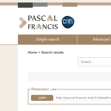
Simple search
Advanced 
Home
>
Search results
Permanent link
http://pascal-francis.inist.fr/vib
COPY