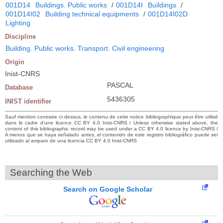
001D14
Buildings. Public works
/
001D14I
Buildings
/
001D14I02
Building technical equipments
/
001D14I02D
Lighting
Discipline
Building. Public works. Transport. Civil engineering
Origin
Inist-CNRS
PASCAL
Database
5436305
INIST identifier
Sauf mention contraire ci-dessus, le contenu de cette notice bibliographique peut être utilisé
dans le cadre d’une licence CC BY 4.0 Inist-CNRS / Unless otherwise stated above, the
content of this bibliographic record may be used under a CC BY 4.0 licence by Inist-CNRS /
A menos que se haya señalado antes, el contenido de este registro bibliográfico puede ser
utilizado al amparo de una licencia CC BY 4.0 Inist-CNRS
Searching the Web
Search on Google Scholar