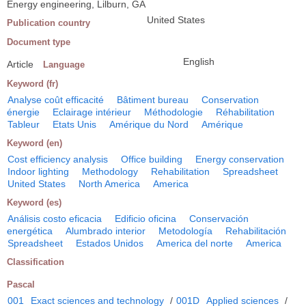
Energy engineering, Lilburn, GA
United States
Publication country
Document type
English
Article
Language
Keyword (fr)
Analyse coût efficacité
Bâtiment bureau
Conservation
énergie
Eclairage intérieur
Méthodologie
Réhabilitation
Tableur
Etats Unis
Amérique du Nord
Amérique
Keyword (en)
Cost efficiency analysis
Office building
Energy conservation
Indoor lighting
Methodology
Rehabilitation
Spreadsheet
United States
North America
America
Keyword (es)
Análisis costo eficacia
Edificio oficina
Conservación
energética
Alumbrado interior
Metodología
Rehabilitación
Spreadsheet
Estados Unidos
America del norte
America
Classification
Pascal
001
Exact sciences and technology
/
001D
Applied sciences
/