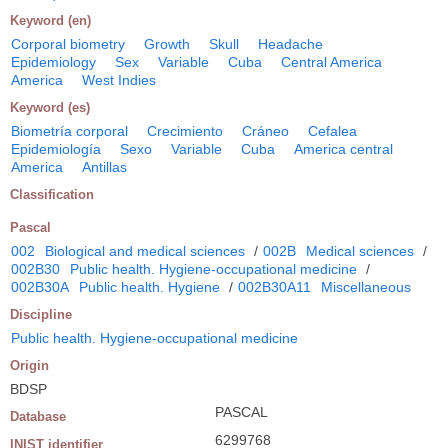
Keyword (en)
Corporal biometry
Growth
Skull
Headache
Epidemiology
Sex
Variable
Cuba
Central America
America
West Indies
Keyword (es)
Biometría corporal
Crecimiento
Cráneo
Cefalea
Epidemiología
Sexo
Variable
Cuba
America central
America
Antillas
Classification
Pascal
002
Biological and medical sciences
/
002B
Medical sciences
/
002B30
Public health. Hygiene-occupational medicine
/
002B30A
Public health. Hygiene
/
002B30A11
Miscellaneous
Discipline
Public health. Hygiene-occupational medicine
Origin
BDSP
PASCAL
Database
6299768
INIST identifier