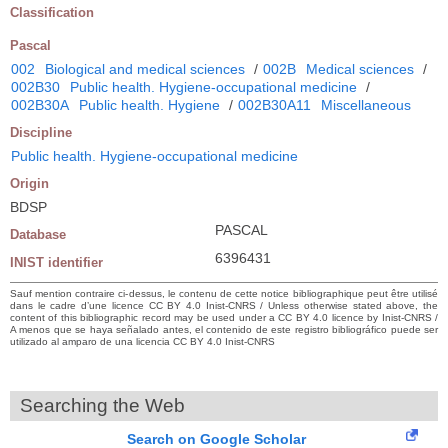
Classification
Pascal
002
Biological and medical sciences
/
002B
Medical sciences
/
002B30
Public health. Hygiene-occupational medicine
/
002B30A
Public health. Hygiene
/
002B30A11
Miscellaneous
Discipline
Public health. Hygiene-occupational medicine
Origin
BDSP
PASCAL
Database
6396431
INIST identifier
Sauf mention contraire ci-dessus, le contenu de cette notice bibliographique peut être utilisé
dans le cadre d’une licence CC BY 4.0 Inist-CNRS / Unless otherwise stated above, the
content of this bibliographic record may be used under a CC BY 4.0 licence by Inist-CNRS /
A menos que se haya señalado antes, el contenido de este registro bibliográfico puede ser
utilizado al amparo de una licencia CC BY 4.0 Inist-CNRS
Searching the Web
Search on Google Scholar