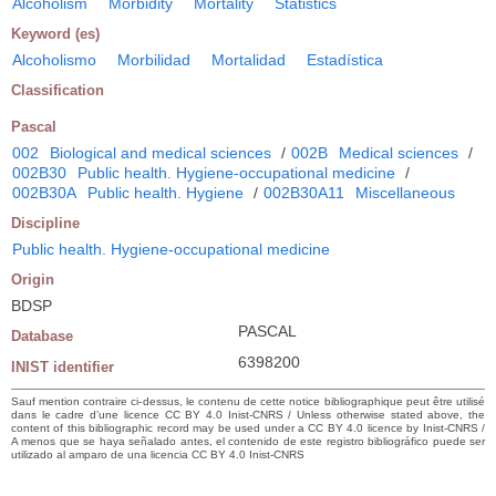
Alcoholism
Morbidity
Mortality
Statistics
Keyword (es)
Alcoholismo
Morbilidad
Mortalidad
Estadística
Classification
Pascal
002
Biological and medical sciences
/
002B
Medical sciences
/
002B30
Public health. Hygiene-occupational medicine
/
002B30A
Public health. Hygiene
/
002B30A11
Miscellaneous
Discipline
Public health. Hygiene-occupational medicine
Origin
BDSP
PASCAL
Database
6398200
INIST identifier
Sauf mention contraire ci-dessus, le contenu de cette notice bibliographique peut être utilisé
dans le cadre d’une licence CC BY 4.0 Inist-CNRS / Unless otherwise stated above, the
content of this bibliographic record may be used under a CC BY 4.0 licence by Inist-CNRS /
A menos que se haya señalado antes, el contenido de este registro bibliográfico puede ser
utilizado al amparo de una licencia CC BY 4.0 Inist-CNRS