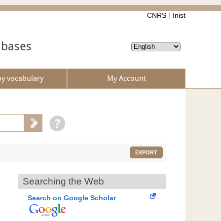
CNRS
Inist
abases
by vocabulary
My Account
EXPORT
Searching the Web
Search on Google Scholar