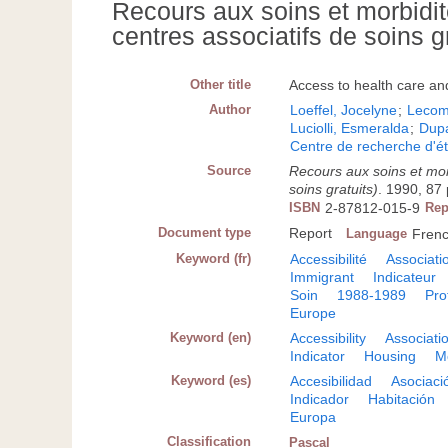
Recours aux soins et morbidit
centres associatifs de soins gr
Other title
Access to health care an
Author
Loeffel, Jocelyne
;
Lecom
Luciolli, Esmeralda
;
Dupa
Centre de recherche d'é
Source
Recours aux soins et morb
soins gratuits)
. 1990, 87 p
ISBN
2-87812-015-9
Rep
Document type
Report
Language
Fren
Keyword (fr)
Accessibilité
Associati
Immigrant
Indicateur
Soin
1988-1989
Pro
Europe
Keyword (en)
Accessibility
Associati
Indicator
Housing
M
Keyword (es)
Accesibilidad
Asociaci
Indicador
Habitación
Europa
Classification
Pascal