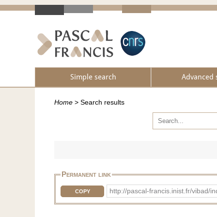
Simple search
Advanced 
Home
>
Search results
Permanent link
http://pascal-francis.inist.fr/vib
COPY