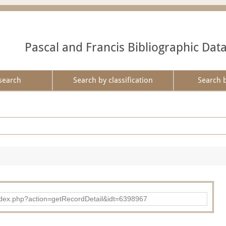
Pascal and Francis Bibliographic Dat
search
Search by classification
Search 
ad/index.php?action=getRecordDetail&idt=6398967