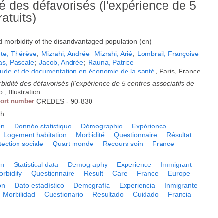
é des défavorisés (l'expérience de 5
atuits)
d morbidity of the disandvantaged population (en)
te, Thérèse
;
Mizrahi, Andrée
;
Mizrahi, Arié
;
Lombrail, Françoise
;
s, Pascale
;
Jacob, Andrée
;
Rauna, Patrice
tude et de documentation en économie de la santé
, Paris, France
idité des défavorisés (l'expérience de 5 centres associatifs de
., Illustration
ort number
CREDES - 90-830
ch
on
Donnée statistique
Démographie
Expérience
Logement habitation
Morbidité
Questionnaire
Résultat
tection sociale
Quart monde
Recours soin
France
on
Statistical data
Demography
Experience
Immigrant
orbidity
Questionnaire
Result
Care
France
Europe
ón
Dato estadístico
Demografía
Experiencia
Inmigrante
Morbilidad
Cuestionario
Resultado
Cuidado
Francia