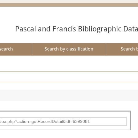
Pascal and Francis Bibliographic Dat
search
Search by classification
Search 
ad/index.php?action=getRecordDetail&idt=6399081