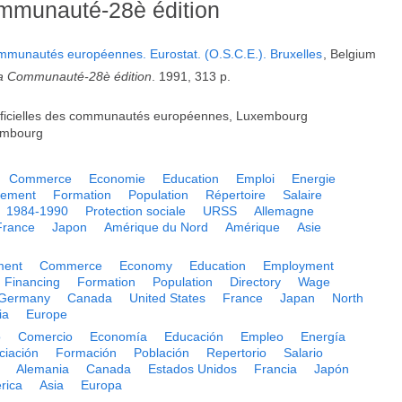
ommunauté-28è édition
ommunautés européennes. Eurostat. (O.S.C.E.). Bruxelles
, Belgium
 la Communauté-28è édition
. 1991, 313 p.
 officielles des communautés européennes, Luxembourg
embourg
Commerce
Economie
Education
Emploi
Energie
cement
Formation
Population
Répertoire
Salaire
1984-1990
Protection sociale
URSS
Allemagne
France
Japon
Amérique du Nord
Amérique
Asie
ment
Commerce
Economy
Education
Employment
Financing
Formation
Population
Directory
Wage
Germany
Canada
United States
France
Japan
North
ia
Europe
o
Comercio
Economía
Educación
Empleo
Energía
ciación
Formación
Población
Repertorio
Salario
Alemania
Canada
Estados Unidos
Francia
Japón
rica
Asia
Europa