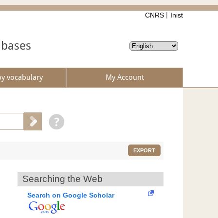
CNRS
Inist
abases
by vocabulary
My Account
EXPORT
Searching the Web
Search on Google Scholar