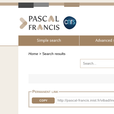
Simple search
Advanced 
Home
>
Search results
Permanent link
http://pascal-francis.inist.fr/vib
COPY