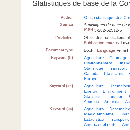
Statistiques de base de la C
Author
Office statistique des C
Source
Statistiques de base de
ISBN
9-282-62512-5
Publisher
Office des publications
Publication country
Lux
Document type
Book
Language
French
Keyword (fr)
Agriculture
Chomage
Environnement
Finan
Statistique
Transport
Canada
Etats Unis
Europe
Keyword (en)
Agriculture
Unemploy
Energy
Environment
Statistics
Transport
America
America
As
Keyword (es)
Agricultura
Desemple
Medio ambiente
Finan
Estadística
Transporte
America del norte
Ame