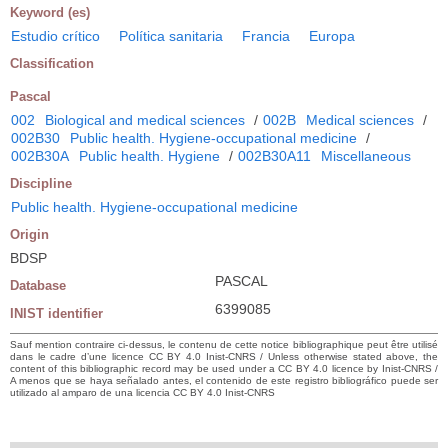
Keyword (es)
Estudio crítico
Política sanitaria
Francia
Europa
Classification
Pascal
002
Biological and medical sciences
/
002B
Medical sciences
/
002B30
Public health. Hygiene-occupational medicine
/
002B30A
Public health. Hygiene
/
002B30A11
Miscellaneous
Discipline
Public health. Hygiene-occupational medicine
Origin
BDSP
PASCAL
Database
6399085
INIST identifier
Sauf mention contraire ci-dessus, le contenu de cette notice bibliographique peut être utilisé
dans le cadre d’une licence CC BY 4.0 Inist-CNRS / Unless otherwise stated above, the
content of this bibliographic record may be used under a CC BY 4.0 licence by Inist-CNRS /
A menos que se haya señalado antes, el contenido de este registro bibliográfico puede ser
utilizado al amparo de una licencia CC BY 4.0 Inist-CNRS