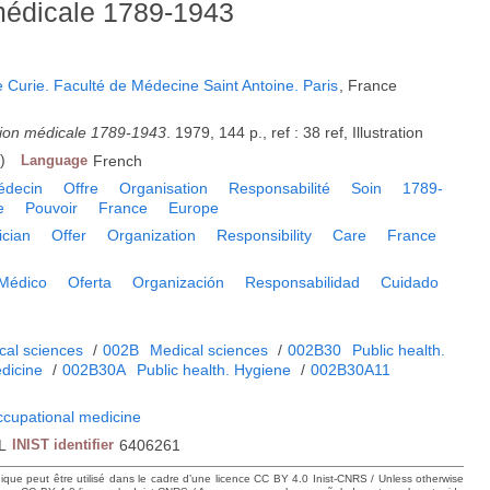
médicale 1789-1943
ie Curie. Faculté de Médecine Saint Antoine. Paris
, France
tion médicale 1789-1943
. 1979, 144 p., ref : 38 ref, Illustration
)
Language
French
édecin
Offre
Organisation
Responsabilité
Soin
1789-
e
Pouvoir
France
Europe
ician
Offer
Organization
Responsibility
Care
France
Médico
Oferta
Organización
Responsabilidad
Cuidado
cal sciences
/
002B
Medical sciences
/
002B30
Public health.
dicine
/
002B30A
Public health. Hygiene
/
002B30A11
ccupational medicine
L
INIST identifier
6406261
hique peut être utilisé dans le cadre d’une licence CC BY 4.0 Inist-CNRS / Unless otherwise