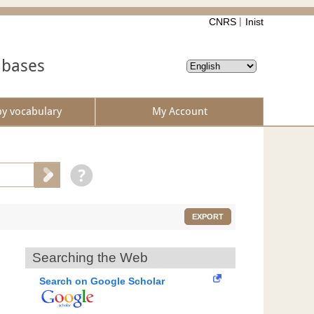
CNRS
Inist
abases
by vocabulary
My Account
EXPORT
Searching the Web
Search on Google Scholar