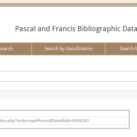
Pascal and Francis Bibliographic Dat
search
Search by classification
Search 
ad/index.php?action=getRecordDetail&idt=6406261