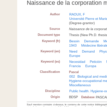
Naissance de la corporation 
Author
RAOUX, F
Université Pierre et Mar
(Degree-grantor)
Source
Naissance de la corpora
Document type
Thesis (New Ph.D. thesis
Keyword (fr)
Besoin
Demande
M
1943
Médecine libéral
Keyword (en)
Need
Demand
Phys
Europe
Keyword (es)
Necesidad
Petición
Francia
Europa
Classification
Pascal
002
Biological and medi
Hygiene-occupational me
Miscellaneous
Discipline
Public health. Hygiene-o
Origin
BDSP
Database
PASCA
Sauf mention contraire ci-dessus, le contenu de cette notice bibliograp