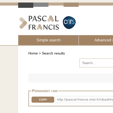
Simple search
Advanced 
Home
>
Search results
Permanent link
http://pascal-francis.inist.fr/vib
COPY