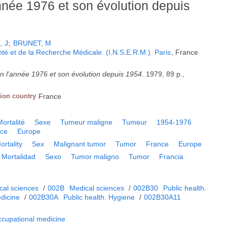
année 1976 et son évolution depuis
, J
;
BRUNET, M
anté et de la Recherche Médicale. (I.N.S.E.R.M.). Paris
, France
en l'année 1976 et son évolution depuis 1954
. 1979, 89 p.,
tion country
France
Mortalité
Sexe
Tumeur maligne
Tumeur
1954-1976
nce
Europe
ortality
Sex
Malignant tumor
Tumor
France
Europe
Mortalidad
Sexo
Tumor maligno
Tumor
Francia
cal sciences
/
002B
Medical sciences
/
002B30
Public health.
dicine
/
002B30A
Public health. Hygiene
/
002B30A11
ccupational medicine