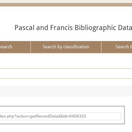
Pascal and Francis Bibliographic Dat
search
Search by classification
Search 
ad/index.php?action=getRecordDetail&idt=6406310