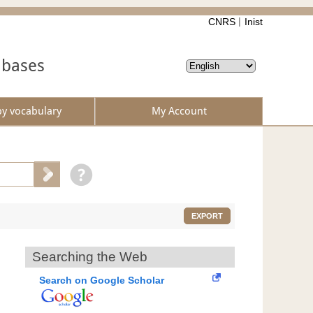
CNRS
Inist
abases
by vocabulary
My Account
EXPORT
Searching the Web
Search on Google Scholar