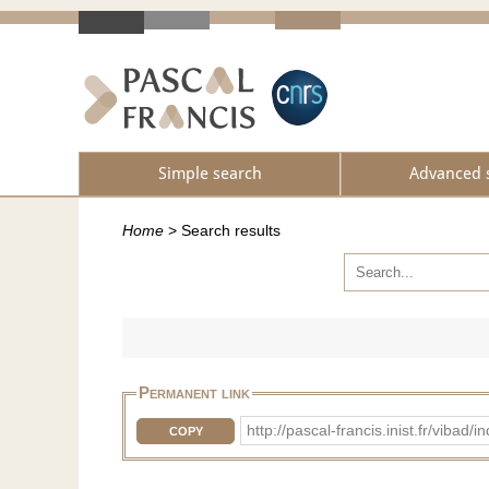
Simple search
Advanced 
Home
>
Search results
Permanent link
http://pascal-francis.inist.fr/vib
COPY