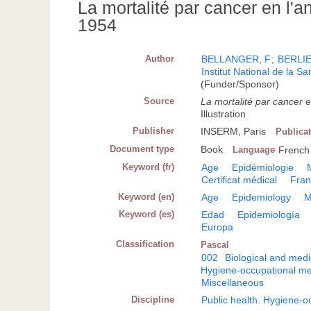
La mortalité par cancer en l'
1954
Author
BELLANGER, F
;
BERLIE
Institut National de la S
(Funder/Sponsor)
Source
La mortalité par cancer 
Illustration
Publisher
INSERM, Paris
Publica
Document type
Book
Language
French
Keyword (fr)
Age
Epidémiologie
Certificat médical
Fra
Keyword (en)
Age
Epidemiology
M
Keyword (es)
Edad
Epidemiología
Europa
Classification
Pascal
002
Biological and medi
Hygiene-occupational me
Miscellaneous
Discipline
Public health. Hygiene-o