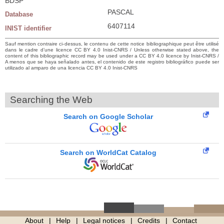
BDSP
PASCAL
Database
6407114
INIST identifier
Sauf mention contraire ci-dessus, le contenu de cette notice bibliographique peut être utilisé
dans le cadre d’une licence CC BY 4.0 Inist-CNRS / Unless otherwise stated above, the
content of this bibliographic record may be used under a CC BY 4.0 licence by Inist-CNRS /
A menos que se haya señalado antes, el contenido de este registro bibliográfico puede ser
utilizado al amparo de una licencia CC BY 4.0 Inist-CNRS
Searching the Web
Search on Google Scholar
Search on WorldCat Catalog
About
Help
Legal notices
Credits
Contact