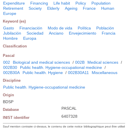
Expenditure
Financing
Life habit
Policy
Population
Retirement
Society
Elderly
Ageing
France
Human
Europe
Keyword (es)
Gasto
Financiación
Modo de vida
Política
Población
Jubilación
Sociedad
Anciano
Envejecimiento
Francia
Hombre
Europa
Classification
Pascal
002
Biological and medical sciences
/
002B
Medical sciences
/
002B30
Public health. Hygiene-occupational medicine
/
002B30A
Public health. Hygiene
/
002B30A11
Miscellaneous
Discipline
Public health. Hygiene-occupational medicine
Origin
BDSP
PASCAL
Database
6407328
INIST identifier
Sauf mention contraire ci-dessus, le contenu de cette notice bibliographique peut être utilisé