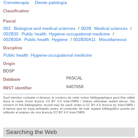
Crenoterapia
Diente patología
Classification
Pascal
002
Biological and medical sciences
/
002B
Medical sciences
/
002B30
Public health. Hygiene-occupational medicine
/
002B30A
Public health. Hygiene
/
002B30A11
Miscellaneous
Discipline
Public health. Hygiene-occupational medicine
Origin
BDSP
PASCAL
Database
6407658
INIST identifier
Sauf mention contraire ci-dessus, le contenu de cette notice bibliographique peut être utilisé
dans le cadre d’une licence CC BY 4.0 Inist-CNRS / Unless otherwise stated above, the
content of this bibliographic record may be used under a CC BY 4.0 licence by Inist-CNRS /
A menos que se haya señalado antes, el contenido de este registro bibliográfico puede ser
utilizado al amparo de una licencia CC BY 4.0 Inist-CNRS
Searching the Web