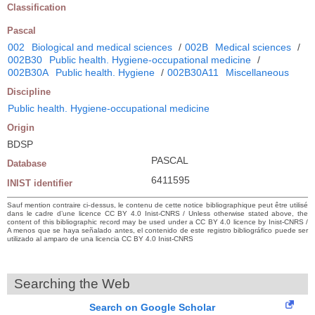
Classification
Pascal
002
Biological and medical sciences
/
002B
Medical sciences
/
002B30
Public health. Hygiene-occupational medicine
/
002B30A
Public health. Hygiene
/
002B30A11
Miscellaneous
Discipline
Public health. Hygiene-occupational medicine
Origin
BDSP
PASCAL
Database
6411595
INIST identifier
Sauf mention contraire ci-dessus, le contenu de cette notice bibliographique peut être utilisé
dans le cadre d’une licence CC BY 4.0 Inist-CNRS / Unless otherwise stated above, the
content of this bibliographic record may be used under a CC BY 4.0 licence by Inist-CNRS /
A menos que se haya señalado antes, el contenido de este registro bibliográfico puede ser
utilizado al amparo de una licencia CC BY 4.0 Inist-CNRS
Searching the Web
Search on Google Scholar