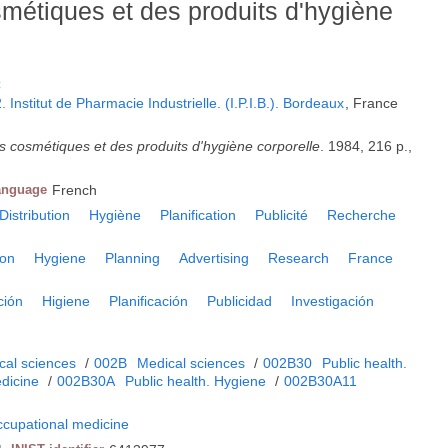
métiques et des produits d'hygiène
C
 Institut de Pharmacie Industrielle. (I.P.I.B.). Bordeaux
, France
s cosmétiques et des produits d'hygiène corporelle
. 1984, 216 p.,
anguage
French
Distribution
Hygiène
Planification
Publicité
Recherche
ion
Hygiene
Planning
Advertising
Research
France
ción
Higiene
Planificación
Publicidad
Investigación
cal sciences
/
002B
Medical sciences
/
002B30
Public health.
dicine
/
002B30A
Public health. Hygiene
/
002B30A11
ccupational medicine