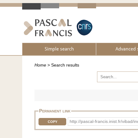
Simple search
Advanced 
Home
>
Search results
Permanent link
http://pascal-francis.inist.fr/vib
COPY