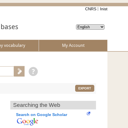
CNRS
Inist
abases
by vocabulary
My Account
EXPORT
Searching the Web
Search on Google Scholar