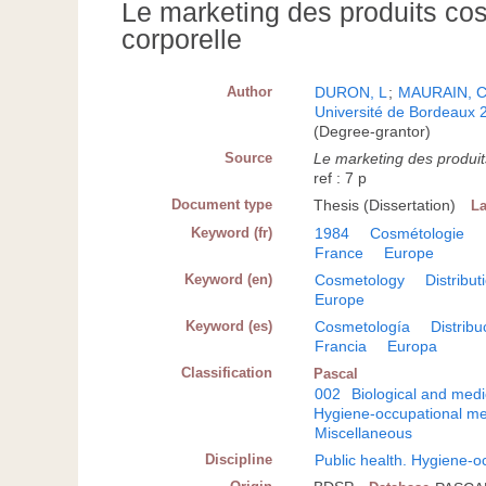
Le marketing des produits cos
corporelle
Author
DURON, L
;
MAURAIN, 
Université de Bordeaux 2.
(Degree-grantor)
Source
Le marketing des produit
ref : 7 p
Document type
Thesis (Dissertation)
L
Keyword (fr)
1984
Cosmétologie
France
Europe
Keyword (en)
Cosmetology
Distribut
Europe
Keyword (es)
Cosmetología
Distribu
Francia
Europa
Classification
Pascal
002
Biological and medi
Hygiene-occupational me
Miscellaneous
Discipline
Public health. Hygiene-o