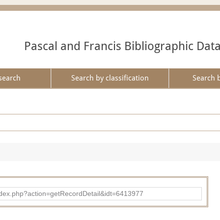
Pascal and Francis Bibliographic Dat
search
Search by classification
Search 
ad/index.php?action=getRecordDetail&idt=6413977