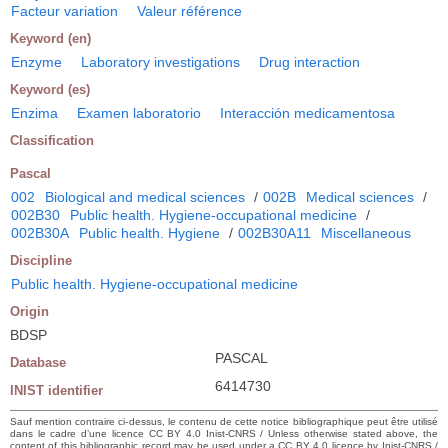
Facteur variation
Valeur référence
Keyword (en)
Enzyme
Laboratory investigations
Drug interaction
Keyword (es)
Enzima
Examen laboratorio
Interacción medicamentosa
Classification
Pascal
002
Biological and medical sciences
/
002B
Medical sciences
/
002B30
Public health. Hygiene-occupational medicine
/
002B30A
Public health. Hygiene
/
002B30A11
Miscellaneous
Discipline
Public health. Hygiene-occupational medicine
Origin
BDSP
PASCAL
Database
6414730
INIST identifier
Sauf mention contraire ci-dessus, le contenu de cette notice bibliographique peut être utilisé
dans le cadre d’une licence CC BY 4.0 Inist-CNRS / Unless otherwise stated above, the
content of this bibliographic record may be used under a CC BY 4.0 licence by Inist-CNRS /