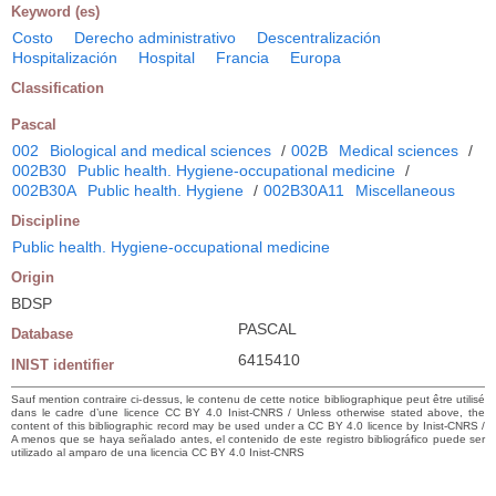
Keyword (es)
Costo
Derecho administrativo
Descentralización
Hospitalización
Hospital
Francia
Europa
Classification
Pascal
002
Biological and medical sciences
/
002B
Medical sciences
/
002B30
Public health. Hygiene-occupational medicine
/
002B30A
Public health. Hygiene
/
002B30A11
Miscellaneous
Discipline
Public health. Hygiene-occupational medicine
Origin
BDSP
PASCAL
Database
6415410
INIST identifier
Sauf mention contraire ci-dessus, le contenu de cette notice bibliographique peut être utilisé
dans le cadre d’une licence CC BY 4.0 Inist-CNRS / Unless otherwise stated above, the
content of this bibliographic record may be used under a CC BY 4.0 licence by Inist-CNRS /
A menos que se haya señalado antes, el contenido de este registro bibliográfico puede ser
utilizado al amparo de una licencia CC BY 4.0 Inist-CNRS