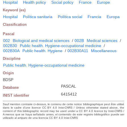
Hospital
Health policy
Social policy
France
Europe
Keyword (es)
Hospital
Política sanitaria
Política social
Francia
Europa
Classification
Pascal
002
Biological and medical sciences
/
002B
Medical sciences
/
002B30
Public health. Hygiene-occupational medicine
/
002B30A
Public health. Hygiene
/
002B30A11
Miscellaneous
Discipline
Public health. Hygiene-occupational medicine
Origin
BDSP
PASCAL
Database
6415412
INIST identifier
Sauf mention contraire ci-dessus, le contenu de cette notice bibliographique peut être utilisé
dans le cadre d’une licence CC BY 4.0 Inist-CNRS / Unless otherwise stated above, the
content of this bibliographic record may be used under a CC BY 4.0 licence by Inist-CNRS /
A menos que se haya señalado antes, el contenido de este registro bibliográfico puede ser
utilizado al amparo de una licencia CC BY 4.0 Inist-CNRS