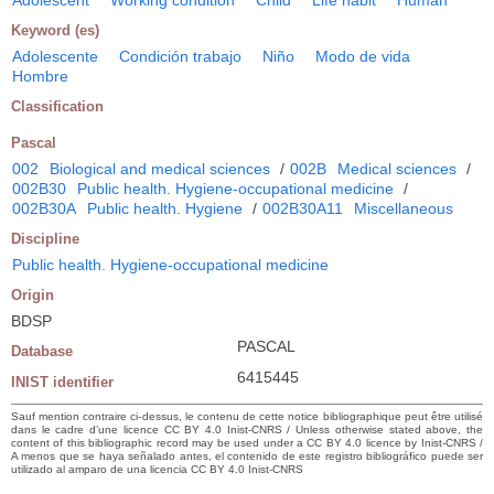
Keyword (es)
Adolescente
Condición trabajo
Niño
Modo de vida
Hombre
Classification
Pascal
002
Biological and medical sciences
/
002B
Medical sciences
/
002B30
Public health. Hygiene-occupational medicine
/
002B30A
Public health. Hygiene
/
002B30A11
Miscellaneous
Discipline
Public health. Hygiene-occupational medicine
Origin
BDSP
PASCAL
Database
6415445
INIST identifier
Sauf mention contraire ci-dessus, le contenu de cette notice bibliographique peut être utilisé
dans le cadre d’une licence CC BY 4.0 Inist-CNRS / Unless otherwise stated above, the
content of this bibliographic record may be used under a CC BY 4.0 licence by Inist-CNRS /
A menos que se haya señalado antes, el contenido de este registro bibliográfico puede ser
utilizado al amparo de una licencia CC BY 4.0 Inist-CNRS