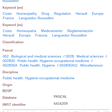
Roussillon
Keyword (en)
Costs
Homeopathy
Drug
Regulation
Herault
Europe
France
Languedoc Roussillon
Keyword (es)
Costo
Homeopatía
Medicamento
Reglamentación
Herault
Europa
Francia
Languedoc Roussillon
Classification
Pascal
002
Biological and medical sciences
/
002B
Medical sciences
/
002B30
Public health. Hygiene-occupational medicine
/
002B30A
Public health. Hygiene
/
002B30A11
Miscellaneous
Discipline
Public health. Hygiene-occupational medicine
Origin
BDSP
PASCAL
Database
6416209
INIST identifier