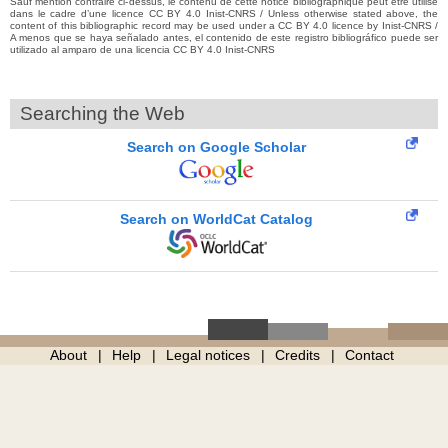
Sauf mention contraire ci-dessus, le contenu de cette notice bibliographique peut être utilisé
dans le cadre d’une licence CC BY 4.0 Inist-CNRS / Unless otherwise stated above, the
content of this bibliographic record may be used under a CC BY 4.0 licence by Inist-CNRS /
A menos que se haya señalado antes, el contenido de este registro bibliográfico puede ser
utilizado al amparo de una licencia CC BY 4.0 Inist-CNRS
Searching the Web
Search on Google Scholar
Search on WorldCat Catalog
About
Help
Legal notices
Credits
Contact