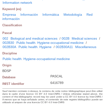
Information network
Keyword (es)
Empresa
Información
Informática
Metodología
Red
información
Classification
Pascal
002
Biological and medical sciences
/
002B
Medical sciences
/
002B30
Public health. Hygiene-occupational medicine
/
002B30A
Public health. Hygiene
/
002B30A11
Miscellaneous
Discipline
Public health. Hygiene-occupational medicine
Origin
BDSP
PASCAL
Database
6416789
INIST identifier
Sauf mention contraire ci-dessus, le contenu de cette notice bibliographique peut être utilisé
dans le cadre d’une licence CC BY 4.0 Inist-CNRS / Unless otherwise stated above, the
content of this bibliographic record may be used under a CC BY 4.0 licence by Inist-CNRS /
A menos que se haya señalado antes, el contenido de este registro bibliográfico puede ser
utilizado al amparo de una licencia CC BY 4.0 Inist-CNRS