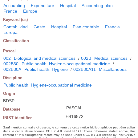
Accounting
Expenditure
Hospital
Accounting plan
France
Europe
Keyword (es)
Contabilidad
Gasto
Hospital
Plan contable
Francia
Europa
Classification
Pascal
002
Biological and medical sciences
/
002B
Medical sciences
/
002B30
Public health. Hygiene-occupational medicine
/
002B30A
Public health. Hygiene
/
002B30A11
Miscellaneous
Discipline
Public health. Hygiene-occupational medicine
Origin
BDSP
PASCAL
Database
6416872
INIST identifier
Sauf mention contraire ci-dessus, le contenu de cette notice bibliographique peut être utilisé
dans le cadre d’une licence CC BY 4.0 Inist-CNRS / Unless otherwise stated above, the
content of this bibliographic record may be used under a CC BY 4.0 licence by Inist-CNRS /