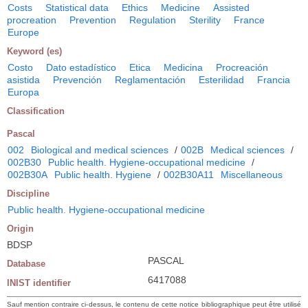
Costs
Statistical data
Ethics
Medicine
Assisted
procreation
Prevention
Regulation
Sterility
France
Europe
Keyword (es)
Costo
Dato estadístico
Etica
Medicina
Procreación
asistida
Prevención
Reglamentación
Esterilidad
Francia
Europa
Classification
Pascal
002
Biological and medical sciences
/
002B
Medical sciences
/
002B30
Public health. Hygiene-occupational medicine
/
002B30A
Public health. Hygiene
/
002B30A11
Miscellaneous
Discipline
Public health. Hygiene-occupational medicine
Origin
BDSP
PASCAL
Database
6417088
INIST identifier
Sauf mention contraire ci-dessus, le contenu de cette notice bibliographique peut être utilisé