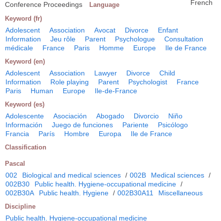
French
Conference Proceedings
Language
Keyword (fr)
Adolescent
Association
Avocat
Divorce
Enfant
Information
Jeu rôle
Parent
Psychologue
Consultation
médicale
France
Paris
Homme
Europe
Ile de France
Keyword (en)
Adolescent
Association
Lawyer
Divorce
Child
Information
Role playing
Parent
Psychologist
France
Paris
Human
Europe
Ile-de-France
Keyword (es)
Adolescente
Asociación
Abogado
Divorcio
Niño
Información
Juego de funciones
Pariente
Psicólogo
Francia
París
Hombre
Europa
Ile de France
Classification
Pascal
002
Biological and medical sciences
/
002B
Medical sciences
/
002B30
Public health. Hygiene-occupational medicine
/
002B30A
Public health. Hygiene
/
002B30A11
Miscellaneous
Discipline
Public health. Hygiene-occupational medicine