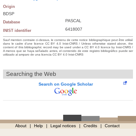
Origin
BDSP
PASCAL
Database
6418007
INIST identifier
Sauf mention contraire ci-dessus, le contenu de cette notice bibliographique peut être utilisé
dans le cadre d’une licence CC BY 4.0 Inist-CNRS / Unless otherwise stated above, the
content of this bibliographic record may be used under a CC BY 4.0 licence by Inist-CNRS /
A menos que se haya señalado antes, el contenido de este registro bibliográfico puede ser
utilizado al amparo de una licencia CC BY 4.0 Inist-CNRS
Searching the Web
Search on Google Scholar
About
Help
Legal notices
Credits
Contact