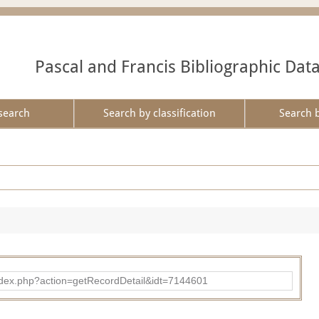
Pascal and Francis Bibliographic Dat
search
Search by classification
Search 
ad/index.php?action=getRecordDetail&idt=7144601