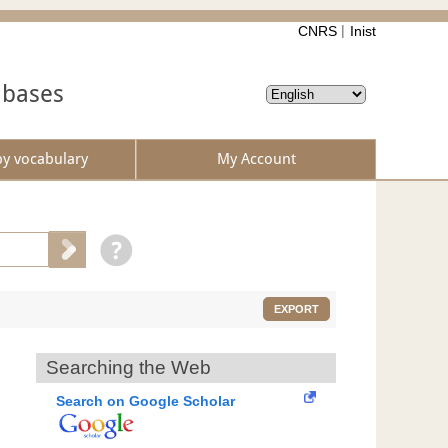
CNRS
Inist
abases
by vocabulary
My Account
EXPORT
Searching the Web
Search on Google Scholar