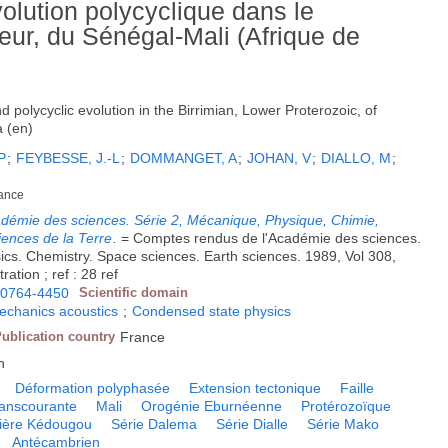
volution polycyclique dans le
ieur, du Sénégal-Mali (Afrique de
d polycyclic evolution in the Birrimian, Lower Proterozoic, of
a (en)
P
;
FEYBESSE, J.-L
;
DOMMANGET, A
;
JOHAN, V
;
DIALLO, M
;
rance
démie des sciences. Série 2, Mécanique, Physique, Chimie,
iences de la Terre
.
= Comptes rendus de l'Académie des sciences.
sics. Chemistry. Space sciences. Earth sciences. 1989, Vol 308,
ration ; ref : 28 ref
0764-4450
Scientific domain
echanics acoustics
;
Condensed state physics
ublication country
France
h
Déformation polyphasée
Extension tectonique
Faille
transcourante
Mali
Orogénie Eburnéenne
Protérozoïque
ière Kédougou
Série Dalema
Série Dialle
Série Mako
Antécambrien