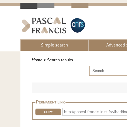
Simple search
Advanced 
Home
>
Search results
Permanent link
http://pascal-francis.inist.fr/vib
COPY