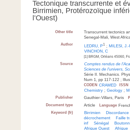
Tectonique transcurrente et é
Birrimien, Protérozoïque infér
l'Ouest)
Other title
Transcurrent tectonics an
Senegal-Mali, West Afric
Author
1
LEDRU, P
;
MILESI, J.-
VINCHON, C
[1] BRGM, Orléans 45060, F
Source
Comptes rendus de l'Aca
Sciences de l'univers, Sc
Série II. Mechanics. Phy
Num 1, pp 117-122 ; Illust
CODEN
CRAMED
ISSN
Chemistry
;
Geology
;
M
Publisher
Gauthier-Villars, Paris
P
Document type
Article
Language
Frenc
Keyword (fr)
Birrimien
Discordance
décrochement
Faille 
inf
Sénégal
Boutonn
Afrique Ouest
Afrique